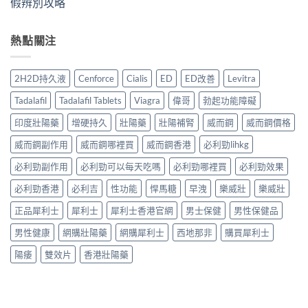
假辨別攻略
熱點關注
2H2D持久液
Cenforce
Cialis
ED
ED改善
Levitra
Tadalafil
Tadalafil Tablets
Viagra
偉哥
勃起功能障礙
印度壯陽藥
增硬持久
壯陽藥
壯陽補腎
威而鋼
威而鋼價格
威而鋼副作用
威而鋼哪裡買
威而鋼香港
必利勁lihkg
必利勁副作用
必利勁可以每天吃嗎
必利勁哪裡買
必利勁效果
必利勁香港
必利吉
性功能
悍馬糖
早洩
樂威壯
樂威壯
正品犀利士
犀利士
犀利士香港官網
男士保健
男性保健品
男性健康
網購壯陽藥
網購犀利士
西地那非
購買犀利士
陽痿
雙效片
香港壯陽藥