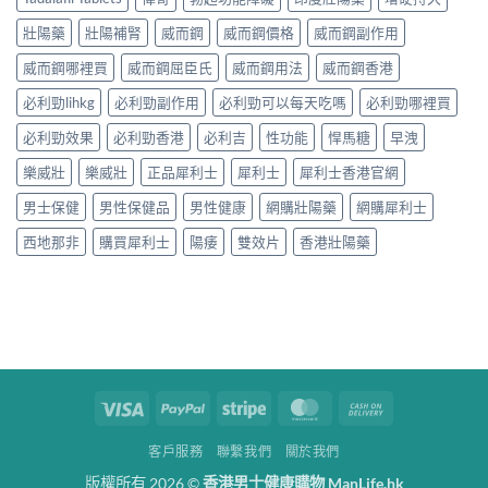
壯陽藥
壯陽補腎
威而鋼
威而鋼價格
威而鋼副作用
威而鋼哪裡買
威而鋼屈臣氏
威而鋼用法
威而鋼香港
必利勁lihkg
必利勁副作用
必利勁可以每天吃嗎
必利勁哪裡買
必利勁效果
必利勁香港
必利吉
性功能
悍馬糖
早洩
樂威壯
樂威壯
正品犀利士
犀利士
犀利士香港官網
男士保健
男性保健品
男性健康
網購壯陽藥
網購犀利士
西地那非
購買犀利士
陽痿
雙效片
香港壯陽藥
Visa
PayPal
Stripe
MasterCard
Cash
On
客戶服務
聯繫我們
關於我們
Delivery
版權所有 2026 ©
香港男士健康購物 ManLife.hk