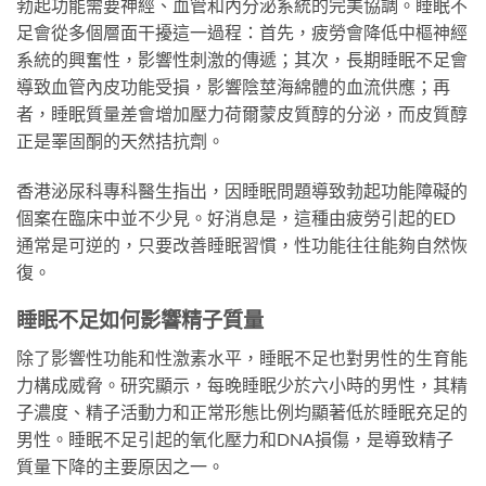
勃起功能需要神經、血管和內分泌系統的完美協調。睡眠不
足會從多個層面干擾這一過程：首先，疲勞會降低中樞神經
系統的興奮性，影響性刺激的傳遞；其次，長期睡眠不足會
導致血管內皮功能受損，影響陰莖海綿體的血流供應；再
者，睡眠質量差會增加壓力荷爾蒙皮質醇的分泌，而皮質醇
正是睪固酮的天然拮抗劑。
香港泌尿科專科醫生指出，因睡眠問題導致勃起功能障礙的
個案在臨床中並不少見。好消息是，這種由疲勞引起的ED
通常是可逆的，只要改善睡眠習慣，性功能往往能夠自然恢
復。
睡眠不足如何影響精子質量
除了影響性功能和性激素水平，睡眠不足也對男性的生育能
力構成威脅。研究顯示，每晚睡眠少於六小時的男性，其精
子濃度、精子活動力和正常形態比例均顯著低於睡眠充足的
男性。睡眠不足引起的氧化壓力和DNA損傷，是導致精子
質量下降的主要原因之一。