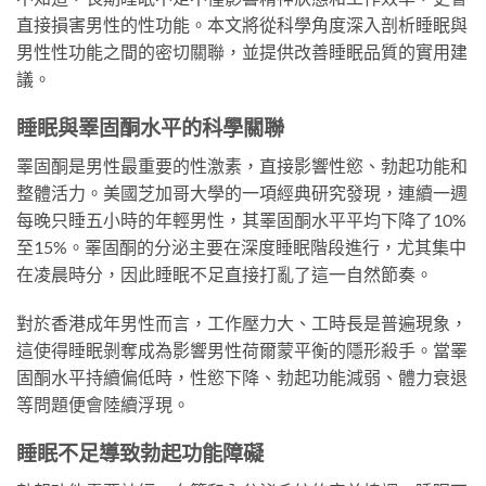
直接損害男性的性功能。本文將從科學角度深入剖析睡眠與
男性性功能之間的密切關聯，並提供改善睡眠品質的實用建
議。
睡眠與睪固酮水平的科學關聯
睪固酮是男性最重要的性激素，直接影響性慾、勃起功能和
整體活力。美國芝加哥大學的一項經典研究發現，連續一週
每晚只睡五小時的年輕男性，其睪固酮水平平均下降了10%
至15%。睪固酮的分泌主要在深度睡眠階段進行，尤其集中
在凌晨時分，因此睡眠不足直接打亂了這一自然節奏。
對於香港成年男性而言，工作壓力大、工時長是普遍現象，
這使得睡眠剝奪成為影響男性荷爾蒙平衡的隱形殺手。當睪
固酮水平持續偏低時，性慾下降、勃起功能減弱、體力衰退
等問題便會陸續浮現。
睡眠不足導致勃起功能障礙