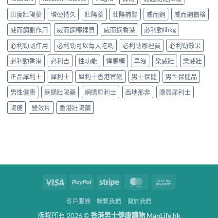
印度壯陽藥
增硬持久
壯陽藥
壯陽補腎
威而鋼
威而鋼價格
威而鋼副作用
威而鋼哪裡買
威而鋼香港
必利勁lihkg
必利勁副作用
必利勁可以每天吃嗎
必利勁哪裡買
必利勁效果
必利勁香港
必利吉
性功能
悍馬糖
早洩
樂威壯
樂威壯
正品犀利士
犀利士
犀利士香港官網
男士保健
男性保健品
男性健康
網購壯陽藥
網購犀利士
西地那非
購買犀利士
陽痿
雙效片
香港壯陽藥
Visa
PayPal
Stripe
MasterCard
Cash
On
客戶服務
聯繫我們
關於我們
Delivery
版權所有 2026 ©
香港男士健康購物 ManLife.hk