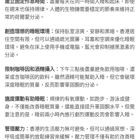
建立固定作息時間：
盡量每天在同一時間入睡和起床，即使
在週末也保持規律。人體的生物鐘需要穩定的節奏來維持正
常的荷爾蒙分泌。
創造理想的睡眠環境：
保持臥室涼爽、安靜和黑暗。香港居
住空間有限，但可以通過遮光窗簾、耳塞和空調來優化睡眠
環境。避免在床上使用手機或電腦，藍光會抑制褪黑激素的
分泌。
限制咖啡因和酒精攝入：
下午三點後盡量避免飲用咖啡、濃
茶或含咖啡因的飲料。雖然酒精可能幫助入睡，但它會破壞
深度睡眠的質量，反而影響睪固酮的分泌。
適度運動有助睡眠：
規律的有氧運動，如跑步、游泳或健
身，不僅能改善睡眠質量，還能直接提升睪固酮水平。但需
要注意的是，睡前兩小時內進行劇烈運動反而會影響入睡。
管理壓力：
香港的生活壓力無可避免，但可以通過冥想、深
呼吸或簡單的放鬆練習來緩解。壓力管理不僅有助於改善睡