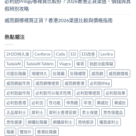
必利勁Priligy哪裡買比較好？2026香港正貨渠道、價錢與真
假辨別攻略
威而鋼哪裡買正貨？香港2026渠道比較與價格指南
熱點關注
2H2D持久液
Cenforce
Cialis
ED
ED改善
Levitra
Tadalafil
Tadalafil Tablets
Viagra
偉哥
勃起功能障礙
印度壯陽藥
增硬持久
壯陽藥
壯陽補腎
威而鋼
威而鋼價格
威而鋼副作用
威而鋼哪裡買
威而鋼香港
必利勁lihkg
必利勁副作用
必利勁可以每天吃嗎
必利勁哪裡買
必利勁效果
必利勁香港
必利吉
性功能
悍馬糖
早洩
樂威壯
樂威壯
正品犀利士
犀利士
犀利士香港官網
男士保健
男性保健品
男性健康
網購壯陽藥
網購犀利士
西地那非
購買犀利士
陽痿
雙效片
香港壯陽藥