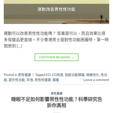
運動可以改善男性性功能嗎？ 答案是可以，而且效果比很
多保健品更直接。不少香港男士面對性功能困擾時，第一時
間想到 […]
CONTINUE READING
→
Posted in
男性健康
|
Tagged
ED
,
ED改善
,
勃起功能障礙
,
增硬持久
,
性功
能
,
提升性功能
,
早洩
,
男性性健康
,
陽痿
Leave a comment
男性健康
睡眠不足如何影響男性性功能？科學研究告
訴你真相