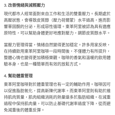
3. 改善情緒與減輕壓力
現代都市人經常面對來自工作和生活的雙重壓力。長期處於
高壓狀態，會導致皮質醇（壓力荷爾蒙）水平過高，進而影
響睪固酮的分泌，形成惡性循環。東革阿里被認為具有適應
原特性，可以幫助身體更好地應對壓力，調節皮質醇水平。
當壓力管理得當，情緒自然變得更加穩定。許多用家反映，
在持續飲用東革阿里咖啡一段時間後，不僅體力有所提升，
整體心情也變得更加積極樂觀。咖啡的香氣和溫暖的飲用體
驗本身，也是一種簡單而有效的放鬆方式。
4. 幫助體重管理
東革阿里咖啡對於體重管理也有一定的輔助作用。咖啡因可
以促進脂肪氧化，提高新陳代謝率。而東革阿里則有助於維
持肌肉質量，肌肉組織消耗的熱量遠多於脂肪組織。在減重
過程中保持肌肉量，可以防止基礎代謝率過度下降，從而避
免減重後的體重反彈。