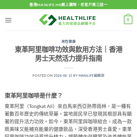
Skip
香港MANLIFE.HK網上購物，老客戶買三送一
to
content
0
男性健康
東革阿里咖啡功效與飲用方法｜香港
男士天然活力提升指南
POSTED ON
2026-06-15
BY
MANLIFE編輯部
東革阿里咖啡是什麼？
東革阿里（Tongkat Ali）來自馬來西亞熱帶雨林，是一種有
著數百年歷史的傳統草藥。當地居民早已發現其根部具有顯
著的提升活力功效。如今，東革阿里與咖啡結合，成為一款
既美味又能補充能量的健康飲品，深受香港男士喜愛。東革
阿里咖啡功效涵蓋提升精力、調節體內荷爾蒙及改善體能等