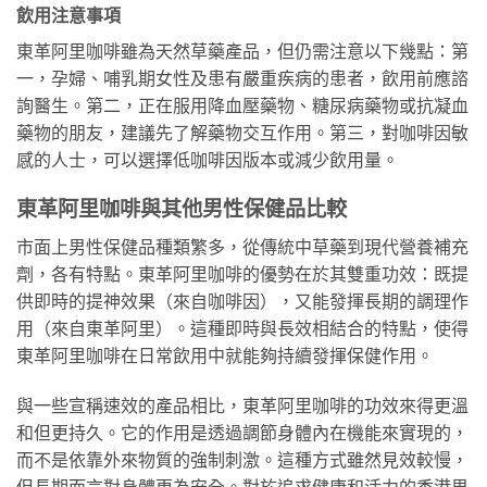
飲用注意事項
東革阿里咖啡雖為天然草藥產品，但仍需注意以下幾點：第
一，孕婦、哺乳期女性及患有嚴重疾病的患者，飲用前應諮
詢醫生。第二，正在服用降血壓藥物、糖尿病藥物或抗凝血
藥物的朋友，建議先了解藥物交互作用。第三，對咖啡因敏
感的人士，可以選擇低咖啡因版本或減少飲用量。
東革阿里咖啡與其他男性保健品比較
市面上男性保健品種類繁多，從傳統中草藥到現代營養補充
劑，各有特點。東革阿里咖啡的優勢在於其雙重功效：既提
供即時的提神效果（來自咖啡因），又能發揮長期的調理作
用（來自東革阿里）。這種即時與長效相結合的特點，使得
東革阿里咖啡在日常飲用中就能夠持續發揮保健作用。
與一些宣稱速效的產品相比，東革阿里咖啡的功效來得更溫
和但更持久。它的作用是透過調節身體內在機能來實現的，
而不是依靠外來物質的強制刺激。這種方式雖然見效較慢，
但長期而言對身體更為安全。對於追求健康和活力的香港男