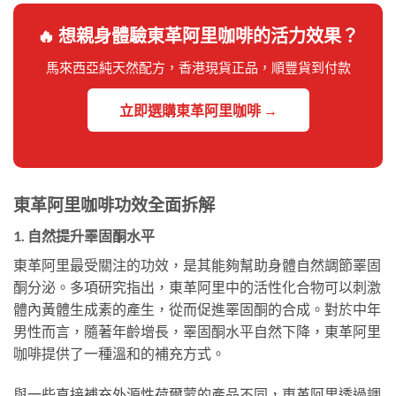
🔥 想親身體驗東革阿里咖啡的活力效果？
馬來西亞純天然配方，香港現貨正品，順豐貨到付款
立即選購東革阿里咖啡 →
東革阿里咖啡功效全面拆解
1. 自然提升睪固酮水平
東革阿里最受關注的功效，是其能夠幫助身體自然調節睪固
酮分泌。多項研究指出，東革阿里中的活性化合物可以刺激
體內黃體生成素的產生，從而促進睪固酮的合成。對於中年
男性而言，隨著年齡增長，睪固酮水平自然下降，東革阿里
咖啡提供了一種溫和的補充方式。
與一些直接補充外源性荷爾蒙的產品不同，東革阿里透過調