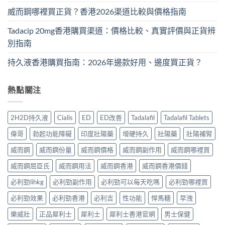
威而鋼哪裡買正貨？香港2026渠道比較與價格指南
Tadacip 20mg香港購買渠道：價格比較、真實評價與正貨辨
別指南
持久液香港購買指南：2026年邊款好用、邊度買正貨？
熱點關注
2H2D持久液
Cialis
ED
ED改善
Tadalafil
Tadalafil Tablets
偉哥
勃起功能障礙
印度壯陽藥
增硬持久
壯陽藥
壯陽補腎
威而鋼
威而鋼份量
威而鋼價格
威而鋼副作用
威而鋼哪裡買
威而鋼屈臣氏
威而鋼用法
威而鋼香港
威而鋼香港價錢
必利勁lihkg
必利勁副作用
必利勁可以每天吃嗎
必利勁哪裡買
必利勁效果
必利勁香港
必利吉
性功能
悍馬糖
早洩
樂威壯
正品犀利士
犀利士
犀利士香港官網
男士保健