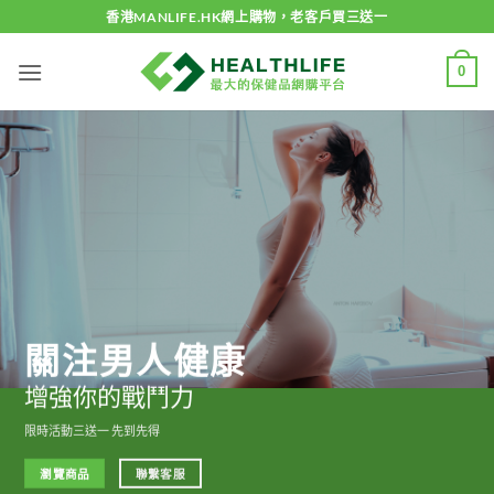
Skip
香港MANLIFE.HK網上購物，老客戶買三送一
to
content
0
關注男人健康
增強你的戰鬥力
限時活動三送一 先到先得
瀏覽商品
聯繫客服