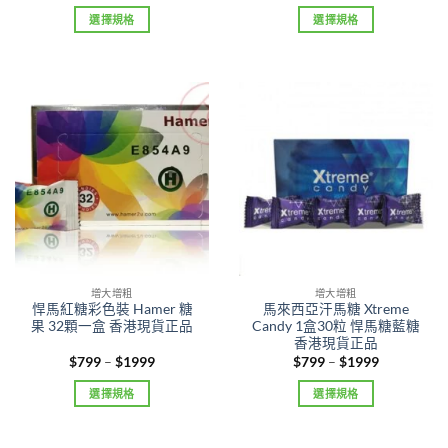
range:
range:
$799
$759
選擇規格
選擇規格
through
through
$1999
$1939
This
This
product
product
has
has
multiple
multiple
variants.
variants.
The
The
options
options
may
may
be
be
chosen
chosen
on
on
the
the
product
product
增大增粗
增大增粗
悍馬紅糖彩色裝 Hamer 糖
馬來西亞汗馬糖 Xtreme
page
page
果 32顆一盒 香港現貨正品
Candy 1盒30粒 悍馬糖藍糖
香港現貨正品
Price
Price
$
799
–
$
1999
$
799
–
$
1999
range:
range:
$799
$799
選擇規格
選擇規格
through
through
$1999
$1999
This
This
product
product