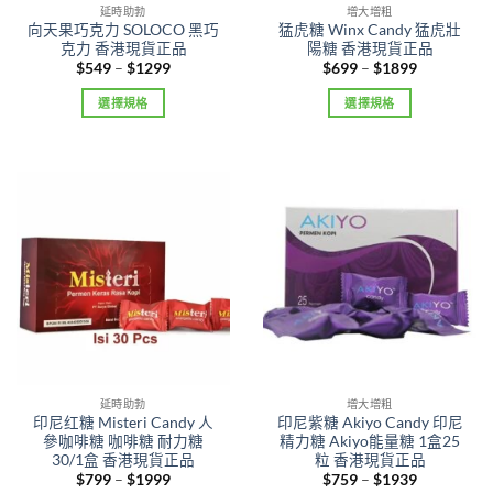
product
延時助勃
增大增粗
向天果巧克力 SOLOCO 黑巧
猛虎糖 Winx Candy 猛虎壯
page
克力 香港現貨正品
陽糖 香港現貨正品
Price
Price
$
549
–
$
1299
$
699
–
$
1899
range:
range:
$549
$699
選擇規格
選擇規格
through
through
$1299
$1899
This
This
product
product
has
has
multiple
multiple
variants.
variants.
The
The
options
options
may
may
be
be
chosen
chosen
on
on
the
the
product
product
延時助勃
增大增粗
印尼红糖 Misteri Candy 人
印尼紫糖 Akiyo Candy 印尼
page
page
參咖啡糖 咖啡糖 耐力糖
精力糖 Akiyo能量糖 1盒25
30/1盒 香港現貨正品
粒 香港現貨正品
Price
Price
$
799
–
$
1999
$
759
–
$
1939