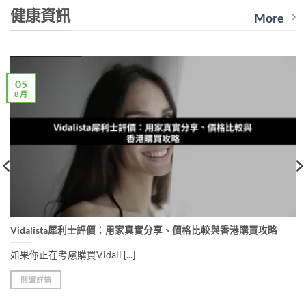
has
has
健康資訊
More
multiple
multiple
variants.
variants.
The
The
options
options
may
may
05
be
be
8 月
chosen
chosen
on
on
the
the
product
product
page
page
Vidalista犀利士評價：用家真實分享、價格比較與香港購買攻略
如果你正在考慮購買Vidali [...]
閱讀詳情