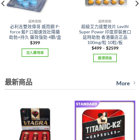
延時助勃
延時助勃
必利吉雙效偉哥 威而鋼 P-
超級艾力達雙效片 Levifil
force 藍P 口服速效壯陽藥
Super Power 印度原裝進口
助勃+持久 藥效強勁 4顆/盒
延時助勃 香港藥店正品
100mg/粒 10粒/板
$
399
Price
$
499
–
$
2599
range:
加入購物車
$499
選擇規格
through
$2599
This
product
has
最新商品
More
multiple
variants.
The
options
may
be
chosen
on
the