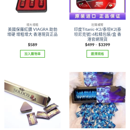
product
page
增大增粗
壯陽補腎
美國保羅紅鑽 VIAGRA 助勃
印度Titanic-K2/泰坦K2(泰
增硬 增粗增大 香港現貨正品
坦尼克號) 6粒精包裝/盒 香
港官網現貨
Price
$
589
$
499
–
$
3399
range:
$499
加入購物車
選擇規格
through
$3399
This
product
has
multiple
variants.
The
options
may
be
chosen
on
the