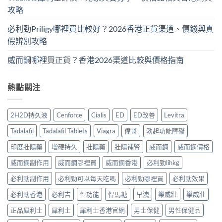
攻略
必利勁Priligy哪裡買比較好？2026香港正貨渠道、價錢與真
假辨別攻略
威而鋼哪裡買正貨？香港2026渠道比較與價格指南
熱點關注
2H2D持久液
Cenforce
Cialis
ED
ED改善
Levitra
Tadalafil
Tadalafil Tablets
Viagra
偉哥
勃起功能障礙
印度壯陽藥
增硬持久
壯陽藥
壯陽補腎
威而鋼
威而鋼價格
威而鋼副作用
威而鋼哪裡買
威而鋼香港
必利勁lihkg
必利勁副作用
必利勁可以每天吃嗎
必利勁哪裡買
必利勁效果
必利勁香港
必利吉
性功能
悍馬糖
早洩
樂威壯
樂威壯
正品犀利士
犀利士
犀利士香港官網
男士保健
男性保健品