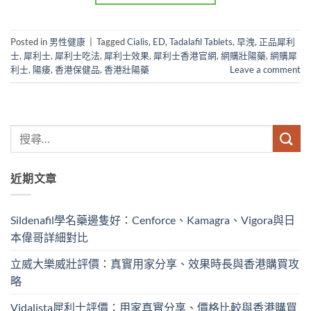
Posted in
男性健康
|
Tagged
Cialis
,
ED
,
Tadalafil Tablets
,
早洩
,
正品犀利
士
,
犀利士
,
犀利士吃法
,
犀利士效果
,
犀利士香港官網
,
網購壯陽藥
,
網購犀
利士
,
陽痿
,
香港保健品
,
香港壯陽藥
Leave a comment
近期文章
Sildenafil學名藥邊隻好：Cenforce、Kamagra、Vigora與日
本偉哥詳細對比
立威大樂威壯評價：真實用家分享、效果時長與香港購買攻
略
Vidalista犀利士評價：用家真實分享、價格比較與香港購買