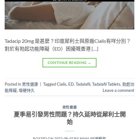
Tadacip 20mg 是甚麼？印度犀利士與原廠Cialis有咩分別？
對於有勃起功能障礙（ED）困擾嘅香港 […]
CONTINUE READING
→
Posted in
男性健康
|
Tagged
Cialis
,
ED
,
Tadalafil
,
Tadalafil Tablets
,
勃起功
能障礙
,
增硬持久
Leave a comment
男性健康
夏季易引發男性問題？持久延時從犀利士開
始
POSTED ON
2022-08-07
BY
MANLIFE編輯部