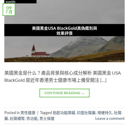
09
7 月
美國黑金是什么？產品背景與核心成分解析 美國黑金 USA
BlackGold 是近年香港男士健康市場上備受關注 […]
CONTINUE READING
→
Posted in
男性健康
|
Tagged
勃起功能障礙
,
印度壯陽藥
,
增硬持久
,
壯陽
藥
,
壯陽補腎
,
性功能
,
男士保健
Leave a comment