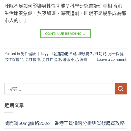
睡眠不足如何影響男性性功能？科學研究告訴你真相 香港
生活節奏急促，熬夜加班、深夜追劇、睡眠不足幾乎成為都
市人的 […]
CONTINUE READING
→
Posted in
男性健康
|
Tagged
勃起功能障礙
,
增硬持久
,
性功能
,
男士保健
,
男性保健品
,
男性健康
,
男性性健康
,
睡眠不足
,
陽痿
Leave a comment
近期文章
威而鋼50mg價格2026：香港正貨價錢分析與省錢購買攻略