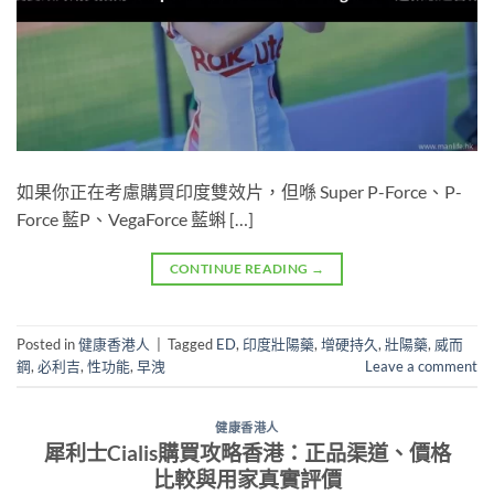
如果你正在考慮購買印度雙效片，但喺 Super P-Force、P-
Force 藍P、VegaForce 藍蝌 […]
CONTINUE READING
→
Posted in
健康香港人
|
Tagged
ED
,
印度壯陽藥
,
增硬持久
,
壯陽藥
,
威而
鋼
,
必利吉
,
性功能
,
早洩
Leave a comment
健康香港人
犀利士Cialis購買攻略香港：正品渠道、價格
比較與用家真實評價