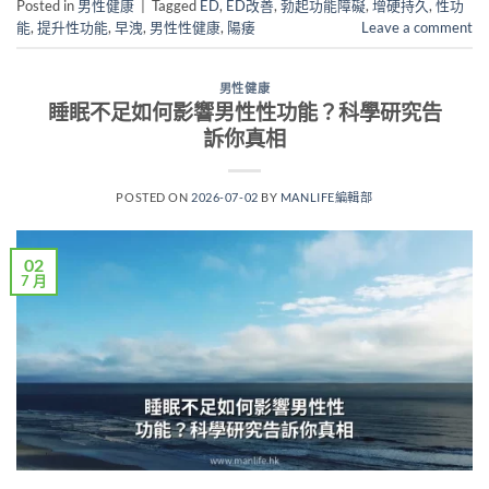
Posted in
男性健康
|
Tagged
ED
,
ED改善
,
勃起功能障礙
,
增硬持久
,
性功
能
,
提升性功能
,
早洩
,
男性性健康
,
陽痿
Leave a comment
男性健康
睡眠不足如何影響男性性功能？科學研究告
訴你真相
POSTED ON
2026-07-02
BY
MANLIFE編輯部
02
7 月