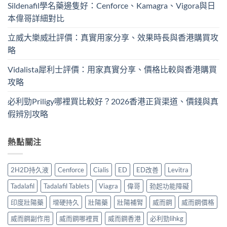
Sildenafil學名藥邊隻好：Cenforce、Kamagra、Vigora與日
本偉哥詳細對比
立威大樂威壯評價：真實用家分享、效果時長與香港購買攻
略
Vidalista犀利士評價：用家真實分享、價格比較與香港購買
攻略
必利勁Priligy哪裡買比較好？2026香港正貨渠道、價錢與真
假辨別攻略
熱點關注
2H2D持久液
Cenforce
Cialis
ED
ED改善
Levitra
Tadalafil
Tadalafil Tablets
Viagra
偉哥
勃起功能障礙
印度壯陽藥
增硬持久
壯陽藥
壯陽補腎
威而鋼
威而鋼價格
威而鋼副作用
威而鋼哪裡買
威而鋼香港
必利勁lihkg