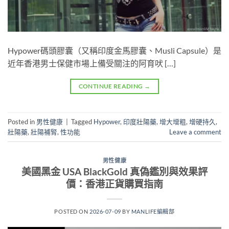
Hypower碼頭膠囊（又稱印度金馬膠囊、Musli Capsule）是
近年香港男士保健市場上備受關注的阿育吠 […]
CONTINUE READING
→
Posted in
男性健康
|
Tagged
Hypower
,
印度壯陽藥
,
增大增粗
,
增硬持久
,
壯陽藥
,
壯陽補腎
,
性功能
Leave a comment
男性健康
美國黑金 USA BlackGold 真偽鑑別與效果評
價：香港正貨購買指南
POSTED ON
2026-07-09
BY
MANLIFE編輯部