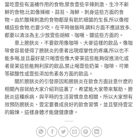
當吃壹些有溫補作用的食物,禁食壹些辛辣刺激、生冷不新
鮮的食物,比如像辣椒、蒜苔、海鮮、刺身這些方面的食
物。由於酸辣刺激的食物都是有助於細菌的生長,所以像柑
橘這些食物,也要少吃。在平時做飯時,調料方面不應該放多,
都要以清淡為主,少放壹些胡椒、咖喱、鹽這些方面的。
患上膀胱炎，不要飲用像咖啡、大麥這樣的飲品。像咖
啡會容易使得了膀胱炎的患者出現痙攣性的疼痛,所以也不
能多喝,並且最好是只喝壹些像大麥茶這些能夠促進消化或
者是茶這些能夠利尿的飲品,禁止喝壹些奶茶、咖啡、可樂
等碳酸性或壹些添加色素各方面的飲品。
關於膀胱炎的引發原因和膀胱炎在飲食方面註意什麽的
相關內容就給大家介紹到這裏了，希望能大家帶來幫助。膀
胱炎這種疾病，與平時的生活習慣息息相關，所以大家想有
效預防膀胱炎，壹定要養成良好的飲食習慣，並且堅持壹定
的鍛煉，這樣身體才能健健康康。