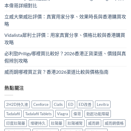
本偉哥詳細對比
立威大樂威壯評價：真實用家分享、效果時長與香港購買攻
略
Vidalista犀利士評價：用家真實分享、價格比較與香港購買
攻略
必利勁Priligy哪裡買比較好？2026香港正貨渠道、價錢與真
假辨別攻略
威而鋼哪裡買正貨？香港2026渠道比較與價格指南
熱點關注
2H2D持久液
Cenforce
Cialis
ED
ED改善
Levitra
Tadalafil
Tadalafil Tablets
Viagra
偉哥
勃起功能障礙
印度壯陽藥
增硬持久
壯陽藥
壯陽補腎
威而鋼
威而鋼價格