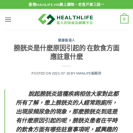
Skip
香港MANLIFE.HK網上購物，老客戶買三送一
to
content
0
健康香港人
膀胱炎是什麽原因引起的 在飲食方面
應註意什麽
POSTED ON
2021-07-20
BY
MANLIFE編輯部
說起膀胱炎這種疾病相信大家對此都
所有了解，患上膀胱炎的人經常跑廁所，
出現尿頻尿急的現象，那麽膀胱炎到底是
有什麽原因引起的呢，膀胱炎患者在平時
的飲食方面有哪些註意事項呢，感興趣的