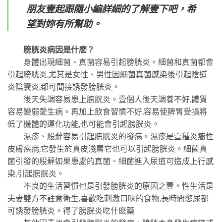
朋友壹起跟隨小編詳細的了解壹下吧，希
望對妳有所幫助。
膀胱炎病因是什麽？
身體出現細菌、真菌容易引起膀胱炎。細菌和真菌都會
引起膀胱炎,尤其是女性、男性因細菌真菌感染後引起陰道
炎陰囊炎,都可間接誘發膀胱炎。
後天失調容易患上膀胱炎。壹個人後天調養不好,體質
容易變弱愛生病。再加上飲食習慣不好,容易使脾胃受損將
低了機體的運化功能,也可能會引起膀胱炎。
濕疹、股蘚容易引起膀胱炎的發病。濕疹是壹種炎癥性
皮膚疾病,它發生於真皮淺層它也可以引起膀胱炎。細菌真
菌引發的股蘚如果患處的真菌、細菌進入尿道可造成上行感
染,引起膀胱炎。
不良的生活習慣也是引發膀胱炎的原因之壹。性生活是
夫妻雙方不註意衛生,喜歡吃刺激口味的食物,長時間憋尿都
可誘發膀胱炎。得了膀胱炎吃什麽藥