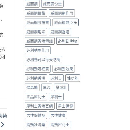
威而鋼
威而鋼份量
意
威而鋼價格
威而鋼副作用
、
威而鋼哪裡買
威而鋼屈臣氏
威而鋼用法
威而鋼香港
的
威而鋼香港價錢
必利勁lihkg
失去
必利勁副作用
還可
必利勁可以每天吃嗎
必利勁哪裡買
必利勁效果
必利勁香港
必利吉
性功能
悍馬糖
早洩
樂威壯
正品犀利士
犀利士
犀利士香港官網
男士保健
助勃
男性保健品
男性健康
網購壯陽藥
網購犀利士