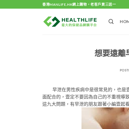
Skip
香港MANLIFE.HK網上購物，老客戶買三送一
to
content
HO
想要遠離
POST
早泄在男性疾病中是很常見的，也是壹
面配合的，壹定不要因為自己的不重視導
這九大問題，有早泄的朋友跟著小編壹起