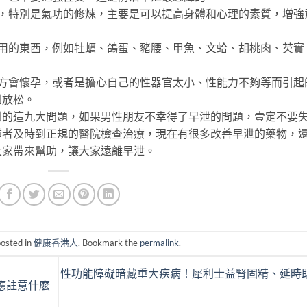
特別是氣功的修煉，主要是可以提高身體和心理的素質，增強
的東西，例如牡蠣、鴿蛋、豬腰、甲魚、文蛤、胡桃肉、芡實
會懷孕，或者是擔心自己的性器官太小、性能力不夠等而引起
到放松。
這九大問題，如果男性朋友不幸得了早泄的問題，壹定不要
重者及時到正規的醫院檢查治療，現在有很多改善早泄的藥物，
大家帶來幫助，讓大家遠離早泄。
posted in
健康香港人
. Bookmark the
permalink
.
性功能障礙暗藏重大疾病！犀利士益腎固精、延時
應註意什麽