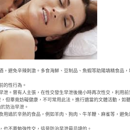
，避免辛辣刺激。多食海鮮、豆制品、魚蝦等助陽填精食品，
前的性行為。
泄。曾有人主張，在性交發生早泄後幾小時再次性交，利用前
泄，但畢竟妨礙健康，不可常用此法。進行適當的文體活動，如
助於防治早泄。
用過於辛熱的食品，例如羊肉、狗肉、牛羊鞭、麻雀等，避免
也不要勉強性交，這是防治早泄最忌諱的。