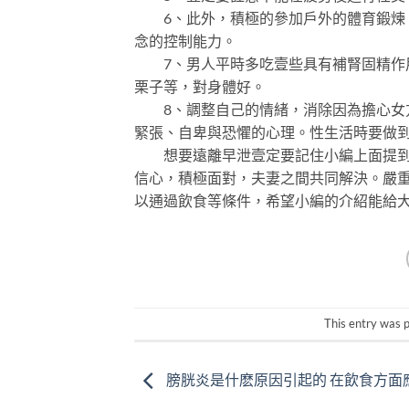
6、此外，積極的參加戶外的體育鍛煉，
念的控制能力。
7、男人平時多吃壹些具有補腎固精作用
栗子等，對身體好。
8、調整自己的情緒，消除因為擔心女方
緊張、自卑與恐懼的心理。性生活時要做
想要遠離早泄壹定要記住小編上面提到的
信心，積極面對，夫妻之間共同解決。嚴
以通過飲食等條件，希望小編的介紹能給
This entry was 
膀胱炎是什麽原因引起的 在飲食方面