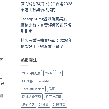
威而鋼哪裡買正貨？香港2026
渠道比較與價格指南
Tadacip 20mg香港購買渠道：
價格比較、真實評價與正貨辨
別指南
持久液香港購買指南：2026年
邊款好用、邊度買正貨？
增
熱點關注
2H2D持久液
Cialis
ED
壹
ED改善
Tadalafil
聽音
Tadalafil Tablets
偉哥
加
勃起功能障礙
印度壯陽藥
增硬持久
壯陽藥
壯陽補腎