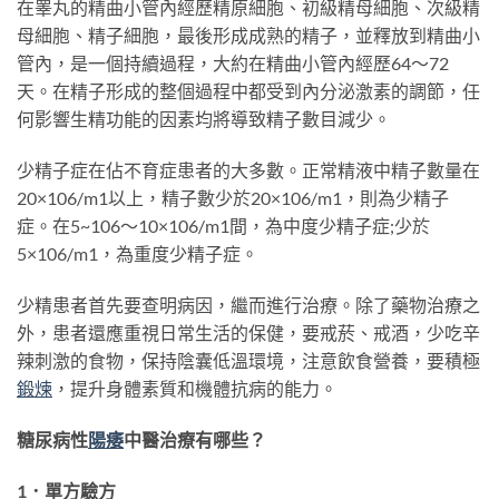
在睾丸的精曲小管內經歷精原細胞、初級精母細胞、次級精
母細胞、精子細胞，最後形成成熟的精子，並釋放到精曲小
管內，是一個持續過程，大約在精曲小管內經歷64～72
天。在精子形成的整個過程中都受到內分泌激素的調節，任
何影響生精功能的因素均將導致精子數目減少。
少精子症在佔不育症患者的大多數。正常精液中精子數量在
20×106/m1以上，精子數少於20×106/m1，則為少精子
症。在5~106～10×106/m1間，為中度少精子症;少於
5×106/m1，為重度少精子症。
少精患者首先要查明病因，繼而進行治療。除了藥物治療之
外，患者還應重視日常生活的保健，要戒菸、戒酒，少吃辛
辣刺激的食物，保持陰囊低溫環境，注意飲食營養，要積極
鍛煉
，提升身體素質和機體抗病的能力。
糖尿病性
陽痿
中醫治療有哪些？
1．單方驗方