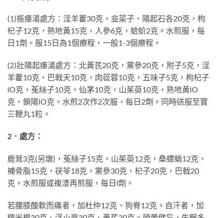
(1)振痿湯處方：淫羊藿30克，韭菜子、陽起石各20克，枸
杞子12克，熟地黃15克，人參6克，蛤蚧2克。水煎服，每
日1劑。服15日為1個療程，一般1-3個療程。
(2)壯陽起痿湯處方：北黃芪20克，黨參20克，附子5克，淫
羊藿10克，巴戟天10克，肉蓯蓉10克，五味子5克，枸杞子
lO克，菟絲子10克，仙茅10克，山茱萸10克，熟地黃lO
克，鎖陽lO克。水煎2次作2次服，每日2劑。同時送服至寶
三鞭丸1粒。
2．處方：
鹿茸3克(另燉)，菟絲子15克，山茱萸12克，桑螵蛸12克，
補骨脂15克，茯苓18克，黨參30克，杞子20克，巴戟20
克。水煎服或複渣再煎服，每日l劑。
若腰膝酸軟而痛者，加杜仲12克、狗脊12克。自汗者，加
糯米根30克、浮小麥30克、黃芪30克。頭暈健忘，失眠多