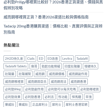
必利勁Priligy哪裡買比較好？2026香港正貨渠道、價錢與真
假辨別攻略
威而鋼哪裡買正貨？香港2026渠道比較與價格指南
Tadacip 20mg香港購買渠道：價格比較、真實評價與正貨辨
別指南
熱點關注
2H2D持久液
Cialis
ED
ED改善
Levitra
Tadalafil
Tadalafil Tablets
偉哥
勃起功能障礙
印度壯陽藥
增硬持久
壯陽藥
壯陽補腎
威而鋼
威而鋼價格
威而鋼副作用
威而鋼哪裡買
威而鋼屈臣氏
威而鋼用法
威而鋼香港
必利勁lihkg
必利勁副作用
必利勁可以每天吃嗎
必利勁哪裡買
必利勁效果
必利勁香港
必利吉
性功能
悍馬糖
早洩
樂威壯
樂威壯
正品犀利士
犀利士
犀利士香港官網