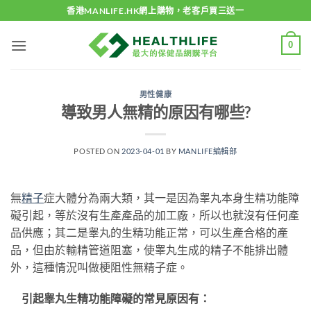
Skip
香港MANLIFE.HK網上購物，老客戶買三送一
to
content
0
男性健康
導致男人無精的原因有哪些?
POSTED ON
2023-04-01
BY
MANLIFE編輯部
無
精子
症大體分為兩大類，其一是因為睾丸本身生精功能障
礙引起，等於沒有生產產品的加工廠，所以也就沒有任何產
品供應；其二是睾丸的生精功能正常，可以生產合格的產
品，但由於輸精管道阻塞，使睾丸生成的精子不能排出體
外，這種情況叫做梗阻性無精子症。
引起睾丸生精功能障礙的常見原因有：