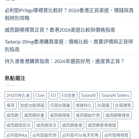
必利勁Priligy哪裡買比較好？2026香港正貨渠道、價錢與真
假辨別攻略
威而鋼哪裡買正貨？香港2026渠道比較與價格指南
Tadacip 20mg香港購買渠道：價格比較、真實評價與正貨辨
別指南
持久液香港購買指南：2026年邊款好用、邊度買正貨？
熱點關注
2H2D持久液
Cialis
ED
ED改善
Tadalafil
Tadalafil Tablets
偉哥
勃起功能障礙
印度壯陽藥
增硬持久
壯陽藥
壯陽補腎
威而鋼
威而鋼份量
威而鋼價格
威而鋼副作用
威而鋼哪裡買
威而鋼屈臣氏
威而鋼用法
威而鋼香港
威而鋼香港價錢
必利勁lihkg
必利勁副作用
必利勁可以每天吃嗎
必利勁哪裡買