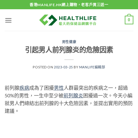
Skip
香港MANLIFE.HK網上購物，老客戶買三送一
to
content
0
男性健康
引起男人前列腺炎的危險因素
POSTED ON
2023-03-25
BY
MANLIFE編輯部
前列腺
疾病
成為了困擾
男性
人群最突出的疾病之一，超過
50%的男性，一生中至少被
前列腺炎
困擾過一次。今天小編
就男人們總結出前列腺的十大危險因素，並提出實用的預防
建議。