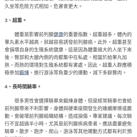
久坐等危險方式相加，危害會更大。
3、超重。
體重是影響前列腺
健康
的重要指數，超重越多，體內的
睾丸素水平越高，就越容易誘發前列腺癌。此外，超重甚至
會損壞自身的生殖系統健康，這是因為體重過大的人坐下來
後，臀部和大腿內側的肉都集中在私處，相當於給睾丸加
熱，而熱的環境對生殖系統都有害處。因此，超重人群應積
極參加
鍛煉
，進行游泳等負重少的運動，減下多餘贅肉。
4、長時間騎車。
很多男性會選擇騎車來鍛煉身體，但是經常騎車也會給
前列腺帶來不利影響，身體與硬車座間發生的連續摩擦或震
動，會破壞前列腺組織結構，造成損傷。專家建議，每次騎
行不宜超過半小時，尤其是前列腺疾病患者，應該盡量避免
騎車。散步、跑步、爬山、游泳等其他運動方式都有利於預