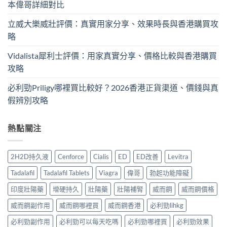
本偉哥詳細對比
立威大樂威壯評價：真實用家分享、效果時長與香港購買攻
略
Vidalista犀利士評價：用家真實分享、價格比較與香港購買
攻略
必利勁Priligy哪裡買比較好？2026香港正貨渠道、價錢與真
假辨別攻略
熱點關注
2H2D持久液
Cenforce
Cialis
ED
ED改善
Levitra
Tadalafil
Tadalafil Tablets
Viagra
偉哥
勃起功能障礙
印度壯陽藥
增硬持久
壯陽藥
壯陽補腎
威而鋼
威而鋼價格
威而鋼副作用
威而鋼哪裡買
威而鋼香港
必利勁lihkg
必利勁副作用
必利勁可以每天吃嗎
必利勁哪裡買
必利勁效果