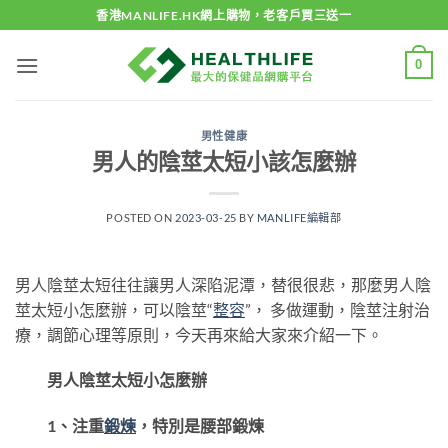
Skip
香港MANLIFE.HK網上購物，老客戶買三送一
to
content
0
男性健康
男人的陰莖太短小該怎麼辦
POSTED ON
2023-03-25
BY
MANLIFE編輯部
男人陰莖太短往往讓男人深陷泥潭，替很很悲，那麼男人陰
莖太短小怎麼辦，可以陰莖“
整容
”， 多做運動，陰莖注射治
療，調節心理等原則，今天再來給大家來介紹一下。
男人陰莖太短小怎麼辦
1、注重
鍛煉
，特別是腰部鍛煉