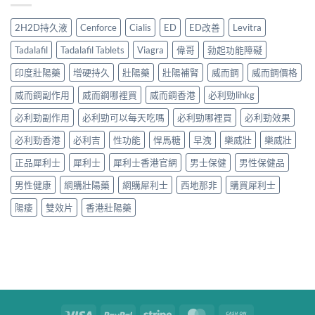
2H2D持久液
Cenforce
Cialis
ED
ED改善
Levitra
Tadalafil
Tadalafil Tablets
Viagra
偉哥
勃起功能障礙
印度壯陽藥
增硬持久
壯陽藥
壯陽補腎
威而鋼
威而鋼價格
威而鋼副作用
威而鋼哪裡買
威而鋼香港
必利勁lihkg
必利勁副作用
必利勁可以每天吃嗎
必利勁哪裡買
必利勁效果
必利勁香港
必利吉
性功能
悍馬糖
早洩
樂威壯
樂威壯
正品犀利士
犀利士
犀利士香港官網
男士保健
男性保健品
男性健康
網購壯陽藥
網購犀利士
西地那非
購買犀利士
陽痿
雙效片
香港壯陽藥
Visa
PayPal
Stripe
MasterCard
Cash