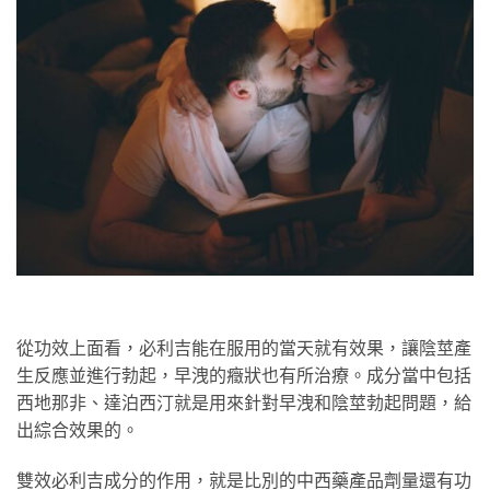
從功效上面看，必利吉能在服用的當天就有效果，讓陰莖產
生反應並進行勃起，早洩的癥狀也有所治療。成分當中包括
西地那非、達泊西汀就是用來針對早洩和陰莖勃起問題，給
出綜合效果的。
雙效必利吉成分的作用，就是比別的中西藥產品劑量還有功