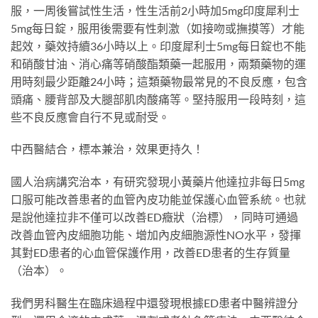
服，一周後嘗試性生活，性生活前2小時加5mg印度犀利士
5mg每日錠，服用後需要有性刺激（如接吻或撫摸等）才能
起效，藥效持續36小時以上。印度犀利士5mg每日錠也不能
和硝酸甘油、消心痛等硝酸酯類藥一起服用，兩類藥物的運
用時刻最少距離24小時；這類藥物最常見的不良反應，包含
頭痛、腰背部及大腿部肌肉酸痛等。堅持服用一段時刻，這
些不良反應會自行不見或耐受。
中西醫結合，標本兼治，效果更持久！
國人治病講究治本，有研究發現小黃藥片他達拉非每日5mg
口服可能改善患者的血管內皮功能並保護心血管系統。也就
是說他達拉非不僅可以改善ED癥狀（治標），同時可通過
改善血管內皮細胞功能、增加內皮細胞源性NO水平，發揮
其對ED患者的心血管保護作用，改善ED患者的生存質量
（治本）。
我們男科醫生在臨床過程中還發現根據ED患者中醫辨證分