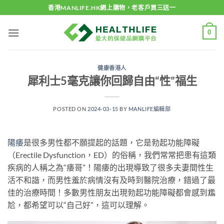
Skip
香港MANLIFE.HK網上購物，老客戶買三送一
to
content
0
健康香港人
犀利士5毫克讓你回歸自由“性”福生
POSTED ON
2024-03-15
BY
MANLIFE編輯部
陽痿
是很多男性都不願提起的話題，它是勃起功能障礙
（Erectile Dysfunction，ED）的俗稱，我們常常把患有這類
疾病的人稱之為“痿哥”！陽痿的出現導致了很多夫妻間性生
活不和諧，而男性羞於病情沒有及時到醫院治療，錯過了最
佳的治療時間！多數男性朋友出現勃起功能障礙都會感到尷
尬，都希望可以“自己好”，這可以理解。