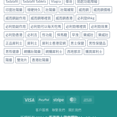
Tadalafil
Tadalafil Tablets
Viagra
偉哥
勃起功能障礙
印度壯陽藥
增硬持久
壯陽藥
壯陽補腎
威而鋼
威而鋼價格
威而鋼副作用
威而鋼哪裡買
威而鋼香港
必利勁lihkg
必利勁副作用
必利勁可以每天吃嗎
必利勁哪裡買
必利勁效果
必利勁香港
必利吉
性功能
悍馬糖
早洩
樂威壯
樂威壯
正品犀利士
犀利士
犀利士香港官網
男士保健
男性保健品
男性健康
網購壯陽藥
網購犀利士
西地那非
購買犀利士
陽痿
雙效片
香港壯陽藥
Visa
PayPal
Stripe
MasterCard
Cash
On
客戶服務
聯繫我們
關於我們
Delivery