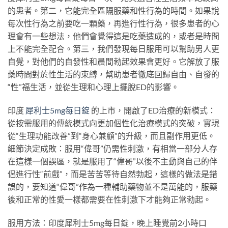
的患者。第二，它能完全區隔服藥和性行為的時間。如果說
每次性行為之前要吃一顆藥，再進行性行為，很多患者的心
理會有一些想法，他們會覺得這是吃藥造成的，或者是時間
上不能完全配合。第三，我們發現每日服用可以幫助男人更
自覺，對他們的自發性和晨間勃起效果會更好。它解放了服
藥時間對於性生活的束縛，幫助患者徹底回歸自由、自發的
“性”福生活，並從生理和心理上擺脫ED的影響。
印度
犀利士5mg每日錠
的上市，開啟了ED治療的新模式：
從按需服用的傳統模式向更加個性化治療模式的突破，實現
從“生理功能改善”到“身心兼顧”的升級，而且副作用更低。
細節決定成敗：服用“偉哥”仍需性刺激，有相當一部分人存
在這樣一個誤區，就是服用了“偉哥”以後不主動與自己的伴
侶進行性“前戲”，而是苦苦等待自然勃起，這樣的做法是錯
誤的，要知道“偉哥”作為一種輔助藥物並不是萬能的，服藥
後和正常的性愛一樣都需要在性刺激下才能夠正常勃起。
服用方法：印度犀利士5mg每日錠，晚上睡覺前2小時口