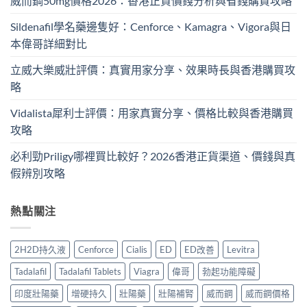
威而鋼50mg價格2026：香港正貨價錢分析與省錢購買攻略
Sildenafil學名藥邊隻好：Cenforce、Kamagra、Vigora與日
本偉哥詳細對比
立威大樂威壯評價：真實用家分享、效果時長與香港購買攻
略
Vidalista犀利士評價：用家真實分享、價格比較與香港購買
攻略
必利勁Priligy哪裡買比較好？2026香港正貨渠道、價錢與真
假辨別攻略
熱點關注
2H2D持久液
Cenforce
Cialis
ED
ED改善
Levitra
Tadalafil
Tadalafil Tablets
Viagra
偉哥
勃起功能障礙
印度壯陽藥
增硬持久
壯陽藥
壯陽補腎
威而鋼
威而鋼價格