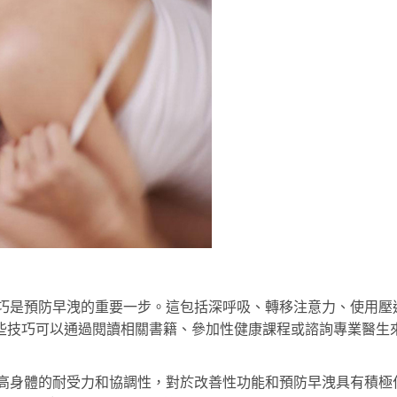
技巧是預防早洩的重要一步。這包括深呼吸、轉移注意力、使用壓
些技巧可以通過閱讀相關書籍、參加性健康課程或諮詢專業醫生
提高身體的耐受力和協調性，對於改善性功能和預防早洩具有積極