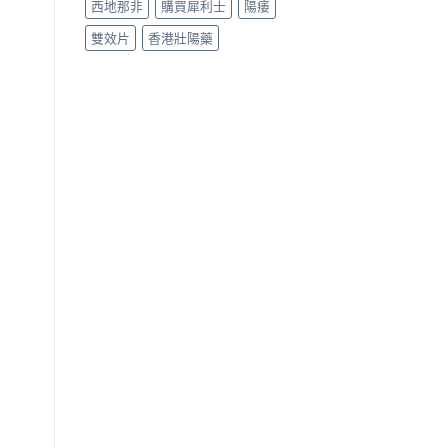
西地那非
購買犀利士
陽痿
雙效片
香港壯陽藥