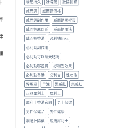
升
增硬持久
壯陽藥
壯陽補腎
威而鋼
威而鋼價格
等
威而鋼副作用
威而鋼哪裡買
威而鋼屈臣氏
威而鋼用法
律
威而鋼香港
必利勁lihkg
必利勁副作用
理
必利勁可以每天吃嗎
必利勁哪裡買
必利勁效果
必利勁香港
必利吉
性功能
悍馬糖
早洩
樂威壯
樂威壯
正品犀利士
犀利士
犀利士香港官網
男士保健
男性保健品
男性健康
網購壯陽藥
網購犀利士