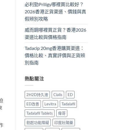
必利勁Priligy哪裡買比較好？
2026香港正貨渠道、價錢與真
假辨別攻略
威而鋼哪裡買正貨？香港2026
渠道比較與價格指南
Tadacip 20mg香港購買渠道：
價格比較、真實評價與正貨辨
別指南
熱點關注
2H2D持久液
Cialis
ED
迫
ED改善
Levitra
Tadalafil
來
Tadalafil Tablets
偉哥
勃起功能障礙
印度壯陽藥
作