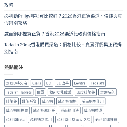
攻略
必利勁Priligy哪裡買比較好？2026香港正貨渠道、價錢與真
假辨別攻略
威而鋼哪裡買正貨？香港2026渠道比較與價格指南
Tadacip 20mg香港購買渠道：價格比較、真實評價與正貨辨
別指南
熱點關注
2H2D持久液
Cialis
ED
ED改善
Levitra
Tadalafil
Tadalafil Tablets
偉哥
勃起功能障礙
印度壯陽藥
增硬持久
壯陽藥
壯陽補腎
威而鋼
威而鋼價格
威而鋼副作用
威而鋼哪裡買
威而鋼屈臣氏
威而鋼用法
威而鋼香港
必利勁lihkg
必利勁副作用
必利勁可以每天吃嗎
必利勁哪裡買