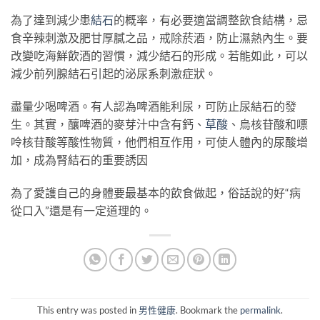
為了達到減少患
結石
的概率，有必要適當調整飲食結構，忌
食辛辣刺激及肥甘厚膩之品，戒除菸酒，防止濕熱內生。要
改變吃海鮮飲酒的習慣，減少結石的形成。若能如此，可以
減少前列腺結石引起的泌尿系刺激症狀。
盡量少喝啤酒。有人認為啤酒能利尿，可防止尿結石的發
生。其實，釀啤酒的麥芽汁中含有鈣、
草酸
、烏核苷酸和嘌
呤核苷酸等酸性物質，他們相互作用，可使人體內的尿酸增
加，成為腎結石的重要誘因
為了愛護自己的身體要最基本的飲食做起，俗話說的好“病
從口入”還是有一定道理的。
This entry was posted in
男性健康
. Bookmark the
permalink
.