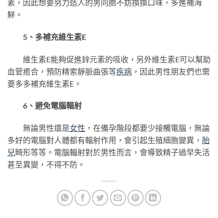
素，因此想要努力造人的男同胞不妨換換口味，多進補海
鮮。
5、多補充維生素E
維生素E能夠促進鋅元素的吸收，另外維生素E可以幫助
血管癒合，預防精索靜脈曲張等
疾病
，因此男性朋友們也需
要多多補充維生素E。
6、避免電腦輻射
無論男性還是
女性
，在備孕階段都要少接觸電腦，無論
多好的電腦對人體都有輻射作用，會引起生殖細胞變異，
胎
兒
畸形等等。電腦輻射對於男性而言，會導致精子過早失活
甚至異變，不得不防。