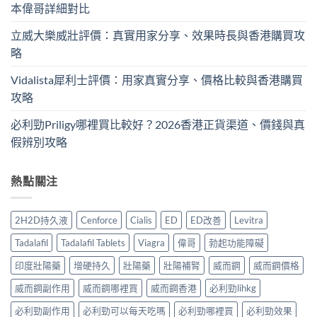
本偉哥詳細對比
立威大樂威壯評價：真實用家分享、效果時長與香港購買攻
略
Vidalista犀利士評價：用家真實分享、價格比較與香港購買
攻略
必利勁Priligy哪裡買比較好？2026香港正貨渠道、價錢與真
假辨別攻略
熱點關注
2H2D持久液
Cenforce
Cialis
ED
ED改善
Levitra
Tadalafil
Tadalafil Tablets
Viagra
偉哥
勃起功能障礙
印度壯陽藥
增硬持久
壯陽藥
壯陽補腎
威而鋼
威而鋼價格
威而鋼副作用
威而鋼哪裡買
威而鋼香港
必利勁lihkg
必利勁副作用
必利勁可以每天吃嗎
必利勁哪裡買
必利勁效果