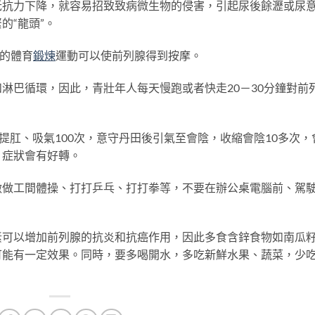
抵抗力下降，就容易招致致病微生物的侵害，引起尿後餘瀝或尿
的“龍頭”。
部的體育
鍛煉
運動可以使前列腺得到按摩。
淋巴循環，因此，青壯年人每天慢跑或者快走20－30分鐘對前
提肛、吸氣100次，意守丹田後引氣至會陰，收縮會陰10多次，
，症狀會有好轉。
做做工間體操、打打乒乓、打打拳等，不要在辦公桌電腦前、駕
素可以增加前列腺的抗炎和抗癌作用，因此多食含鋅食物如南瓜
可能有一定效果。同時，要多喝開水，多吃新鮮水果、蔬菜，少