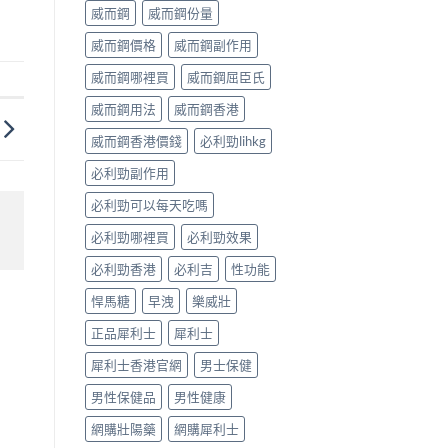
威而鋼
威而鋼份量
威而鋼價格
威而鋼副作用
威而鋼哪裡買
威而鋼屈臣氏
威而鋼用法
威而鋼香港
威而鋼香港價錢
必利勁lihkg
必利勁副作用
必利勁可以每天吃嗎
必利勁哪裡買
必利勁效果
必利勁香港
必利吉
性功能
悍馬糖
早洩
樂威壯
正品犀利士
犀利士
犀利士香港官網
男士保健
男性保健品
男性健康
網購壯陽藥
網購犀利士