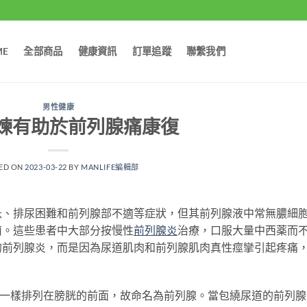
ME
全部商品
健康資訊
訂單追蹤
聯繫我們
男性健康
煉有助於前列腺痛康復
ED ON
2023-03-22
BY
MANLIFE編輯部
急、排尿困難和前列腺部不適等症狀，但其前列腺液中常無膿細
菌。這些患者中大部分按慢性
前列腺炎
治療，口服大量中西薬而
的前列腺炎，而是因為尿道肌肉和前列腺肌肉真性痙攣引起疼痛
兵一樣排列在膀胱的前面，故命名為前列腺。當包繞尿道的前列腺