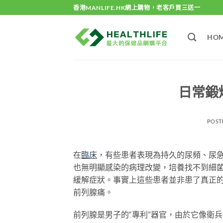
Skip
香港MANLIFE.HK網上購物，老客戶買三送一
to
content
HO
日常鍛
POST
在
臨床
，有些患者表現為持久的尿頻、尿
也無明顯感染的病理改變，培養找不到細
緩解症狀。事實上這些患者並非患了真正
前列腺痛。
前列腺是男子的“專利”器官，由於它像衛