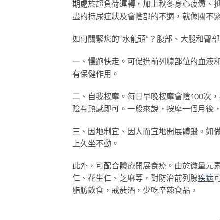
期處於超負荷運轉，加上秋冬身心疲憊、
盡的持尿症狀及會陰部的不適，就像關不緊
如何關緊您的“水龍頭”？腹部、大腿和臀
一、慢跑快走。可促進前列腺部位的血液和
有保健作用。
二、自我按摩。每日早晚按摩會陰100次，
陰有熱感即可。一般來說，按摩一個月後
三、因地制宜、因人而宜地開展體鍛。如
上久坐不動。
此外，可配合體療開展食療。由於微量元
仁、花生仁、芝麻等，對防治前列腺
疾病
脂肪飲食，戒菸酒，少吃辛辣食品。