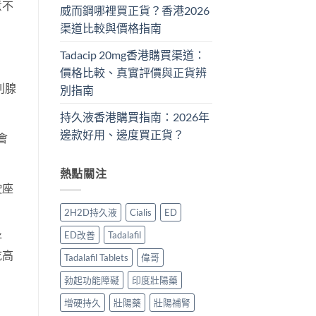
意不
威而鋼哪裡買正貨？香港2026
渠道比較與價格指南
Tadacip 20mg香港購買渠道：
價格比較、真實評價與正貨辨
列腺
別指南
持久液香港購買指南：2026年
邊款好用、邊度買正貨？
會
熱點關注
駛座
2H2D持久液
Cialis
ED
ED改善
Tadalafil
籽
吃高
Tadalafil Tablets
偉哥
勃起功能障礙
印度壯陽藥
增硬持久
壯陽藥
壯陽補腎