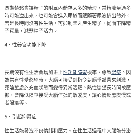
長期禁慾會讓精子的附睾內儲存太多的精液，當精液量過多
時可能溢出來，也可能會進入尿道而跟隨著尿液排出體外。
若是長時間沒有性生活，可抑制睾丸產生精子，從而下降精
子質量，減弱精子活力。
4、性器官功能下降
長期沒有性生活會增加患上
性功能障礙
機率，導致
陽痿
。因
為當有性愛慾望時，大腦可接受到指令對腦垂體帶來刺激，
讓陰莖處於充血狀態而變得異常活躍。熱性慾望長時間被壓
抑，會降低陰莖接受大腦信號的敏感度，讓心情反應變慢或
者陽痿等。
5、引起抑鬱症
性生活能發洩不良情緒和壓力。在性生活過程中大腦能分泌