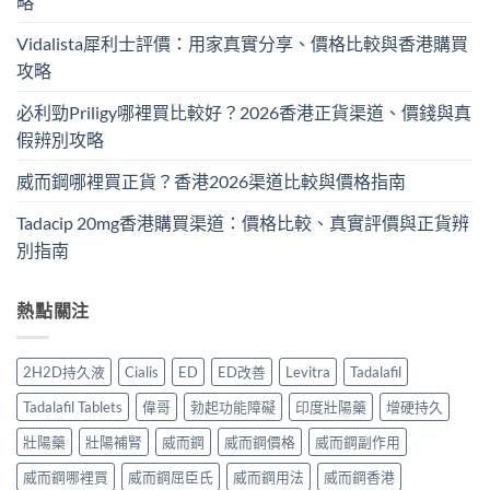
略
Vidalista犀利士評價：用家真實分享、價格比較與香港購買
攻略
必利勁Priligy哪裡買比較好？2026香港正貨渠道、價錢與真
假辨別攻略
威而鋼哪裡買正貨？香港2026渠道比較與價格指南
Tadacip 20mg香港購買渠道：價格比較、真實評價與正貨辨
別指南
熱點關注
2H2D持久液
Cialis
ED
ED改善
Levitra
Tadalafil
Tadalafil Tablets
偉哥
勃起功能障礙
印度壯陽藥
增硬持久
壯陽藥
壯陽補腎
威而鋼
威而鋼價格
威而鋼副作用
威而鋼哪裡買
威而鋼屈臣氏
威而鋼用法
威而鋼香港