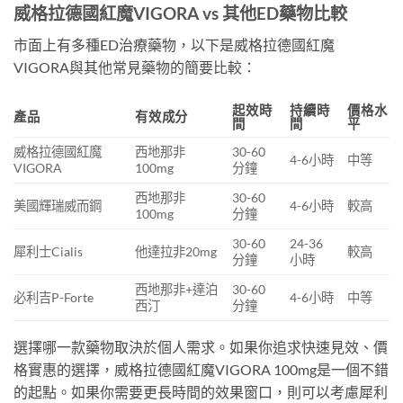
威格拉德國紅魔VIGORA vs 其他ED藥物比較
市面上有多種ED治療藥物，以下是威格拉德國紅魔
VIGORA與其他常見藥物的簡要比較：
起效時
持續時
價格水
產品
有效成分
間
間
平
威格拉德國紅魔
西地那非
30-60
4-6小時
中等
VIGORA
100mg
分鐘
西地那非
30-60
美國輝瑞威而鋼
4-6小時
較高
100mg
分鐘
30-60
24-36
犀利士Cialis
他達拉非20mg
較高
分鐘
小時
西地那非+達泊
30-60
必利吉P-Forte
4-6小時
中等
西汀
分鐘
選擇哪一款藥物取決於個人需求。如果你追求快速見效、價
格實惠的選擇，威格拉德國紅魔VIGORA 100mg是一個不錯
的起點。如果你需要更長時間的效果窗口，則可以考慮犀利