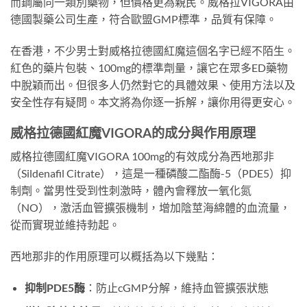
而鋼屬同一類別藥物，但價格更為親民。威格拉VIGORA由
德國製藥公司生產，符合歐盟GMP標準，品質有保障。
在香港，不少男士對威格拉德國紅魔這個名字已經不陌生。
紅色的藥片包裝、100mg的標準劑量，讓它在眾多ED藥物
中脫穎而出。但很多人仍然對它的具體效果、使用方法以及
安全性存有疑問。本文將為你逐一拆解，讓你用得更安心。
威格拉德國紅魔VIGORA的成分與作用原理
威格拉德國紅魔VIGORA 100mg的有效成分為西地那非
（Sildenafil Citrate），這是一種磷酸二酯酶-5（PDE5）抑
制劑。當男性受到性刺激時，體內會釋放一氧化氮
（NO），激活血管擴張機制，增加陰莖海綿體的血流量，
從而實現並維持勃起。
西地那非的作用原理可以概括為以下幾點：
抑制PDE5酶
：防止cGMP分解，維持血管擴張狀態