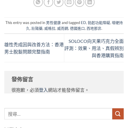
This entry was posted in
男性健康
and tagged
ED
,
勃起功能障礙
,
增硬持
久
,
壯陽藥
,
威格拉
,
威而鋼
,
德國進口
,
西地那非
.
SOLOCO向天果巧克力全面
雄性禿成因與改善方法：香港
評測：效果、用法、真假辨別
男士脫髮問題完整指南
與香港購買指南
發佈留言
很抱歉，必須
登入
網站才能發佈留言。