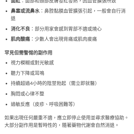
面紅
：面部和頸部皮膚發紅發熱，因血管擴張所致
鼻塞或流鼻水
：鼻腔黏膜血管擴張引起，一般會自行消
退
消化不良
：部分用家會感到胃部不適或燒心
肌肉酸痛
：少數人會出現背痛或肌肉痠痛
罕見但需警惕的副作用
視力模糊或對光敏感
聽力下降或耳鳴
持續超過4小時的陰莖勃起（需立即就醫）
胸悶或心律不整
過敏反應（皮疹、呼吸困難等）
如果出現任何嚴重不適，應立即停止使用並尋求醫療協助。
大部分副作用是暫時性的，隨著藥物代謝會自然消退。