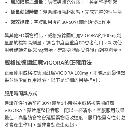
增加陰莖血流量
：讓海綿體充分充血，達到堅挺勃起
延長勃起時間
：幫助維持勃起狀態，完成完整的性生活
起效迅速
：空腹服用後約30-60分鐘開始發揮作用
與其他ED藥物相比，威格拉德國紅魔VIGORA的100mg劑
量屬於標準高劑量，適合中度至重度ED患者使用。初次使
用者建議先從50mg開始，確認身體耐受性後再調整劑量。
威格拉德國紅魔VIGORA的正確用法
正確使用威格拉德國紅魔VIGORA 100mg，才能達到最佳效
果並減少副作用風險。以下是詳細的用藥指引：
服用時間與方式
建議在性行為前約30分鐘至1小時服用威格拉德國紅魔
VIGORA。藥片應整粒吞服，配以一杯清水。空腹服用效果
最佳，高脂肪食物會延遲藥物吸收速度。服用後需有性刺激
才會產生作用，並非自動產生勃起。