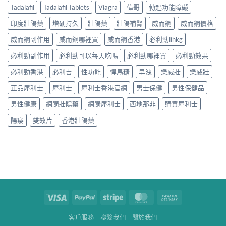
Tadalafil
Tadalafil Tablets
Viagra
偉哥
勃起功能障礙
印度壯陽藥
增硬持久
壯陽藥
壯陽補腎
威而鋼
威而鋼價格
威而鋼副作用
威而鋼哪裡買
威而鋼香港
必利勁lihkg
必利勁副作用
必利勁可以每天吃嗎
必利勁哪裡買
必利勁效果
必利勁香港
必利吉
性功能
悍馬糖
早洩
樂威壯
樂威壯
正品犀利士
犀利士
犀利士香港官網
男士保健
男性保健品
男性健康
網購壯陽藥
網購犀利士
西地那非
購買犀利士
陽痿
雙效片
香港壯陽藥
Visa
PayPal
Stripe
MasterCard
Cash
On
客戶服務
聯繫我們
關於我們
Delivery