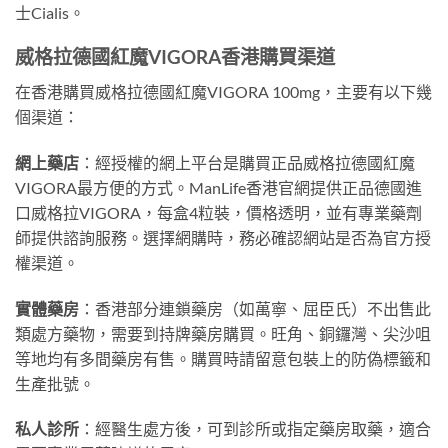
士Cialis。
威格拉德國紅魔VIGORA香港購買渠道
在香港購買威格拉德國紅魔VIGORA 100mg，主要有以下幾
個渠道：
網上藥店
：經授權的網上平台是購買正品威格拉德國紅魔
VIGORA最方便的方式。ManLife香港官網提供正品德國進
口威格拉VIGORA，每盒4粒裝，價格透明，並有專業藥劑
師提供諮詢服務。選擇網購時，務必確認網站是否為官方授
權渠道。
實體藥房
：香港部分連鎖藥房（如萬寧、屈臣氏）不出售此
類處方藥物，需要到持牌藥房購買。旺角、銅鑼灣、尖沙咀
等地均有多間藥房有售。購買時請留意包裝上的防偽標籤和
生產批號。
私人診所
：經醫生處方後，可到診所或指定藥房取藥，適合