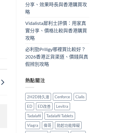
分享、效果時長與香港購買攻
略
Vidalista犀利士評價：用家真
實分享、價格比較與香港購買
攻略
必利勁Priligy哪裡買比較好？
2026香港正貨渠道、價錢與真
假辨別攻略
熱點關注
2H2D持久液
Cenforce
Cialis
ED
ED改善
Levitra
Tadalafil
Tadalafil Tablets
Viagra
偉哥
勃起功能障礙