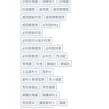
印度壯陽藥
增硬持久
壯陽藥
壯陽補腎
威而鋼
威而鋼價格
威而鋼副作用
威而鋼哪裡買
威而鋼香港
必利勁lihkg
必利勁副作用
必利勁可以每天吃嗎
必利勁哪裡買
必利勁效果
必利勁香港
必利吉
性功能
悍馬糖
早洩
樂威壯
樂威壯
正品犀利士
犀利士
犀利士香港官網
男士保健
男性保健品
男性健康
網購壯陽藥
網購犀利士
西地那非
購買犀利士
陽痿