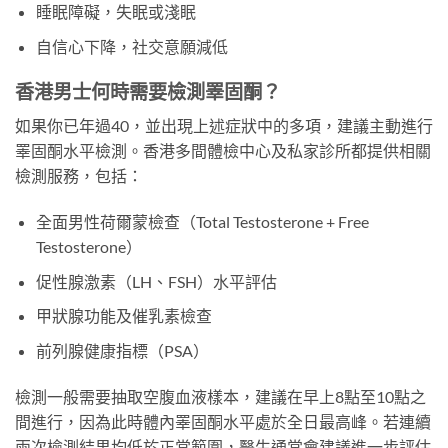
睡眠障礙，失眠或淺眠
自信心下降，社交意願減低
香港男士何時需要檢測睪固酮？
如果你已年過40，並出現上述症狀中的多項，建議主動進行
睪固酮水平檢測。香港多間體檢中心及私家診所都提供相關
檢測服務，包括：
全面男性荷爾蒙檢查（Total Testosterone + Free
Testosterone）
促性腺激素（LH、FSH）水平評估
甲狀腺功能及催乳素檢查
前列腺健康指標（PSA）
檢測一般需要抽取空腹血液樣本，建議在早上8點至10點之
間進行，因為此時體內睪固酮水平處於全日最高峰。若連續
兩次檢測結果均低於正常範圍，醫生通常會建議進一步評估