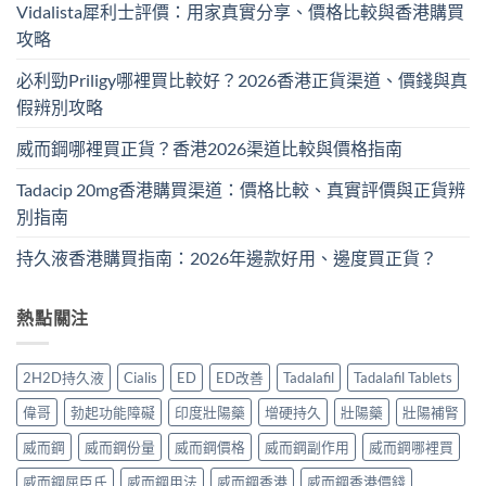
Vidalista犀利士評價：用家真實分享、價格比較與香港購買
攻略
必利勁Priligy哪裡買比較好？2026香港正貨渠道、價錢與真
假辨別攻略
威而鋼哪裡買正貨？香港2026渠道比較與價格指南
Tadacip 20mg香港購買渠道：價格比較、真實評價與正貨辨
別指南
持久液香港購買指南：2026年邊款好用、邊度買正貨？
熱點關注
2H2D持久液
Cialis
ED
ED改善
Tadalafil
Tadalafil Tablets
偉哥
勃起功能障礙
印度壯陽藥
增硬持久
壯陽藥
壯陽補腎
威而鋼
威而鋼份量
威而鋼價格
威而鋼副作用
威而鋼哪裡買
威而鋼屈臣氏
威而鋼用法
威而鋼香港
威而鋼香港價錢