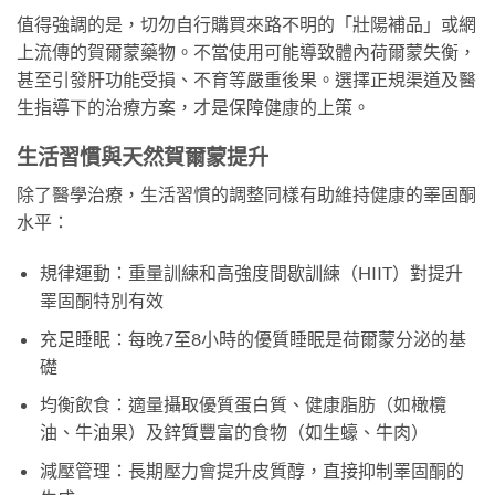
值得強調的是，切勿自行購買來路不明的「壯陽補品」或網
上流傳的賀爾蒙藥物。不當使用可能導致體內荷爾蒙失衡，
甚至引發肝功能受損、不育等嚴重後果。選擇正規渠道及醫
生指導下的治療方案，才是保障健康的上策。
生活習慣與天然賀爾蒙提升
除了醫學治療，生活習慣的調整同樣有助維持健康的睪固酮
水平：
規律運動：重量訓練和高強度間歇訓練（HIIT）對提升
睪固酮特別有效
充足睡眠：每晚7至8小時的優質睡眠是荷爾蒙分泌的基
礎
均衡飲食：適量攝取優質蛋白質、健康脂肪（如橄欖
油、牛油果）及鋅質豐富的食物（如生蠔、牛肉）
減壓管理：長期壓力會提升皮質醇，直接抑制睪固酮的