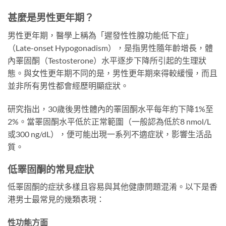
甚麼是男性更年期？
男性更年期，醫學上稱為「遲發性性腺功能低下症」
（Late-onset Hypogonadism），是指男性隨年齡增長，體
內睪固酮（Testosterone）水平逐步下降所引起的生理狀
態。與女性更年期不同的是，男性更年期來得較緩慢，而且
並非所有男性都會經歷明顯症狀。
研究指出，30歲後男性體內的睪固酮水平每年約下降1%至
2%。當睪固酮水平低於正常範圍（一般認為低於8 nmol/L
或300 ng/dL），便可能出現一系列不適症狀，影響生活品
質。
低睪固酮的常見症狀
低睪固酮的症狀多樣且容易與其他健康問題混淆。以下是香
港男士最常見的幾類表現：
性功能方面