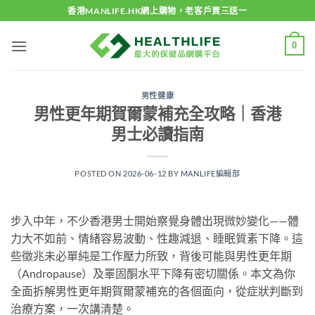
Skip
香港MANLIFE.HK網上購物，老客戶買三送一
to
content
0
男性健康
男性更年期賀爾蒙補充全攻略｜香港
男士必讀指南
POSTED ON
2026-06-12
BY
MANLIFE編輯部
步入中年，不少香港男士開始察覺身體出現微妙變化——體
力大不如前、情緒容易波動、性趣減退、睡眠質素下降。這
些徵兆未必單純是工作壓力所致，背後可能與男性更年期
（Andropause）及睪固酮水平下降有密切關係。本文為你
全面拆解男性更年期賀爾蒙補充的各個面向，從症狀判斷到
治療方案，一次講清楚。