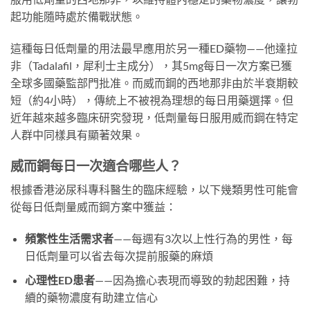
起功能隨時處於備戰狀態。
這種每日低劑量的用法最早應用於另一種ED藥物——他達拉
非（Tadalafil，犀利士主成分），其5mg每日一次方案已獲
全球多國藥監部門批准。而威而鋼的西地那非由於半衰期較
短（約4小時），傳統上不被視為理想的每日用藥選擇。但
近年越來越多臨床研究發現，低劑量每日服用威而鋼在特定
人群中同樣具有顯著效果。
威而鋼每日一次適合哪些人？
根據香港泌尿科專科醫生的臨床經驗，以下幾類男性可能會
從每日低劑量威而鋼方案中獲益：
頻繁性生活需求者
——每週有3次以上性行為的男性，每
日低劑量可以省去每次提前服藥的麻煩
心理性ED患者
——因為擔心表現而導致的勃起困難，持
續的藥物濃度有助建立信心