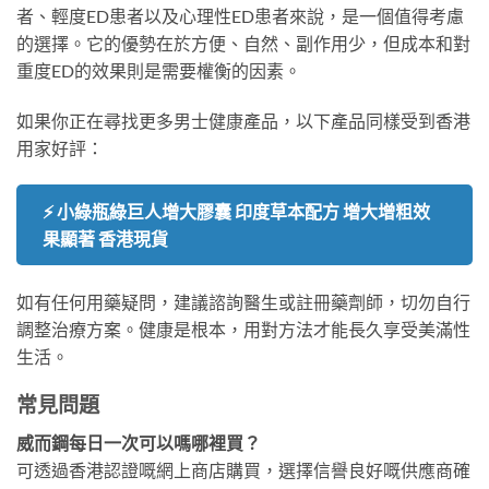
者、輕度ED患者以及心理性ED患者來說，是一個值得考慮
的選擇。它的優勢在於方便、自然、副作用少，但成本和對
重度ED的效果則是需要權衡的因素。
如果你正在尋找更多男士健康產品，以下產品同樣受到香港
用家好評：
⚡ 小綠瓶綠巨人增大膠囊 印度草本配方 增大增粗效
果顯著 香港現貨
如有任何用藥疑問，建議諮詢醫生或註冊藥劑師，切勿自行
調整治療方案。健康是根本，用對方法才能長久享受美滿性
生活。
常見問題
威而鋼每日一次可以嗎哪裡買？
可透過香港認證嘅網上商店購買，選擇信譽良好嘅供應商確