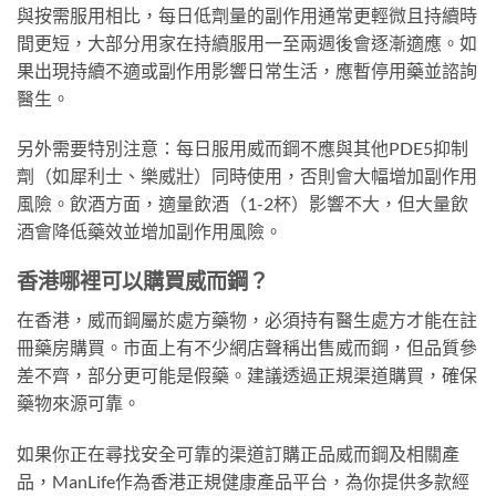
與按需服用相比，每日低劑量的副作用通常更輕微且持續時
間更短，大部分用家在持續服用一至兩週後會逐漸適應。如
果出現持續不適或副作用影響日常生活，應暫停用藥並諮詢
醫生。
另外需要特別注意：每日服用威而鋼不應與其他PDE5抑制
劑（如犀利士、樂威壯）同時使用，否則會大幅增加副作用
風險。飲酒方面，適量飲酒（1-2杯）影響不大，但大量飲
酒會降低藥效並增加副作用風險。
香港哪裡可以購買威而鋼？
在香港，威而鋼屬於處方藥物，必須持有醫生處方才能在註
冊藥房購買。市面上有不少網店聲稱出售威而鋼，但品質參
差不齊，部分更可能是假藥。建議透過正規渠道購買，確保
藥物來源可靠。
如果你正在尋找安全可靠的渠道訂購正品威而鋼及相關產
品，ManLife作為香港正規健康產品平台，為你提供多款經