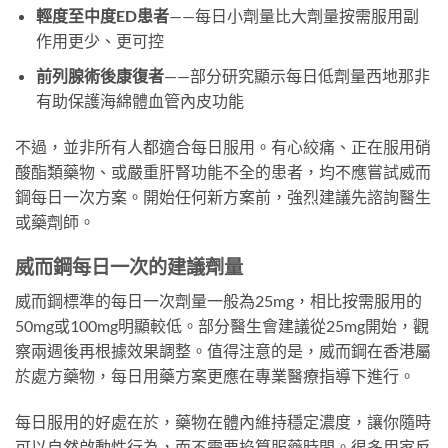
輕度至中度ED患者
——每日小劑量比大劑量按需服用副
作用更少、更可控
前列腺術後康復者
——部分研究顯示每日低劑量西地那非
有助保護海綿體血管內皮功能
不過，並非所有人都適合每日服用。有心絞痛、正在服用硝
酸酯類藥物、或嚴重肝腎功能不全的患者，均不應嘗試威而
鋼每日一次方案。開始任何新方案前，強烈建議先諮詢醫生
或藥劑師。
威而鋼每日一次的建議劑量
威而鋼標準的每日一次劑量一般為25mg，相比按需服用的
50mg或100mg明顯較低。部分醫生會建議從25mg開始，觀
察兩週後再根據效果調整。值得注意的是，威而鋼在香港屬
於處方藥物，每日用藥方案更應在專業醫療指導下進行。
每日服用的好處在於，藥物在體內維持穩定濃度，讓你隨時
可以自然啟動性行為，而不需要掐算服藥時間。很多用家反