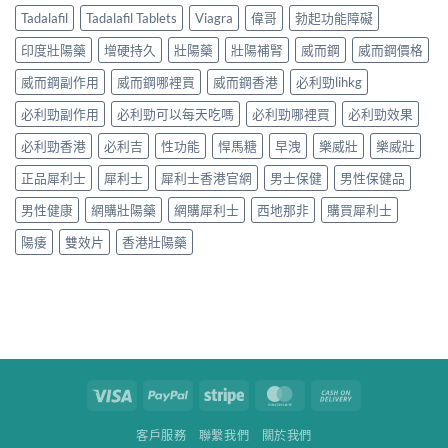
Tadalafil
Tadalafil Tablets
Viagra
偉哥
勃起功能障礙
印度壯陽藥
增硬持久
壯陽藥
壯陽補腎
威而鋼
威而鋼價格
威而鋼副作用
威而鋼哪裡買
威而鋼香港
必利勁lihkg
必利勁副作用
必利勁可以每天吃嗎
必利勁哪裡買
必利勁效果
必利勁香港
必利吉
性功能
悍馬糖
早洩
樂威壯
樂威壯
正品犀利士
犀利士
犀利士香港官網
男士保健
男性保健品
男性健康
網購壯陽藥
網購犀利士
西地那非
購買犀利士
陽痿
雙效片
香港壯陽藥
Visa
PayPal
Stripe
MasterCard
Cash
On
客戶服務
聯繫我們
關於我們
Delivery