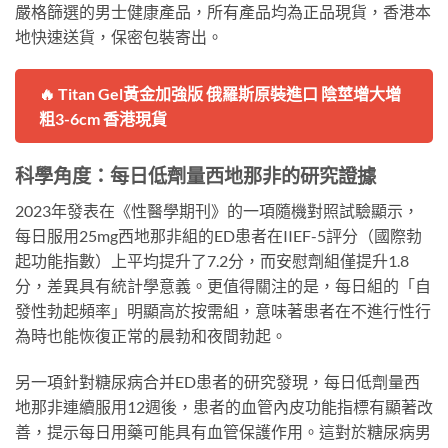
嚴格篩選的男士健康產品，所有產品均為正品現貨，香港本
地快速送貨，保密包裝寄出。
🔥 Titan Gel黃金加強版 俄羅斯原裝進口 陰莖增大增
粗3-6cm 香港現貨
科學角度：每日低劑量西地那非的研究證據
2023年發表在《性醫學期刊》的一項隨機對照試驗顯示，
每日服用25mg西地那非組的ED患者在IIEF-5評分（國際勃
起功能指數）上平均提升了7.2分，而安慰劑組僅提升1.8
分，差異具有統計學意義。更值得關注的是，每日組的「自
發性勃起頻率」明顯高於按需組，意味著患者在不進行性行
為時也能恢復正常的晨勃和夜間勃起。
另一項針對糖尿病合并ED患者的研究發現，每日低劑量西
地那非連續服用12週後，患者的血管內皮功能指標有顯著改
善，提示每日用藥可能具有血管保護作用。這對於糖尿病男