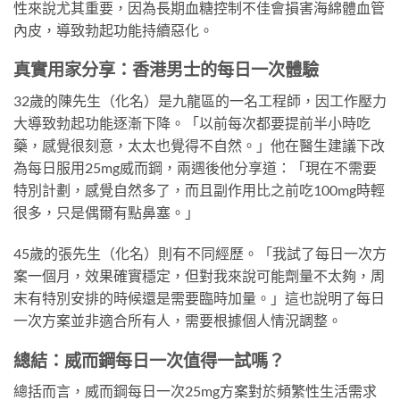
性來說尤其重要，因為長期血糖控制不佳會損害海綿體血管
內皮，導致勃起功能持續惡化。
真實用家分享：香港男士的每日一次體驗
32歲的陳先生（化名）是九龍區的一名工程師，因工作壓力
大導致勃起功能逐漸下降。「以前每次都要提前半小時吃
藥，感覺很刻意，太太也覺得不自然。」他在醫生建議下改
為每日服用25mg威而鋼，兩週後他分享道：「現在不需要
特別計劃，感覺自然多了，而且副作用比之前吃100mg時輕
很多，只是偶爾有點鼻塞。」
45歲的張先生（化名）則有不同經歷。「我試了每日一次方
案一個月，效果確實穩定，但對我來說可能劑量不太夠，周
末有特別安排的時候還是需要臨時加量。」這也說明了每日
一次方案並非適合所有人，需要根據個人情況調整。
總結：威而鋼每日一次值得一試嗎？
總括而言，威而鋼每日一次25mg方案對於頻繁性生活需求