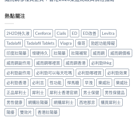
熱點關注
2H2D持久液
Cenforce
Cialis
ED
ED改善
Levitra
Tadalafil
Tadalafil Tablets
Viagra
偉哥
勃起功能障礙
印度壯陽藥
增硬持久
壯陽藥
壯陽補腎
威而鋼
威而鋼價格
威而鋼副作用
威而鋼哪裡買
威而鋼香港
必利勁lihkg
必利勁副作用
必利勁可以每天吃嗎
必利勁哪裡買
必利勁效果
必利勁香港
必利吉
性功能
悍馬糖
早洩
樂威壯
樂威壯
正品犀利士
犀利士
犀利士香港官網
男士保健
男性保健品
男性健康
網購壯陽藥
網購犀利士
西地那非
購買犀利士
陽痿
雙效片
香港壯陽藥