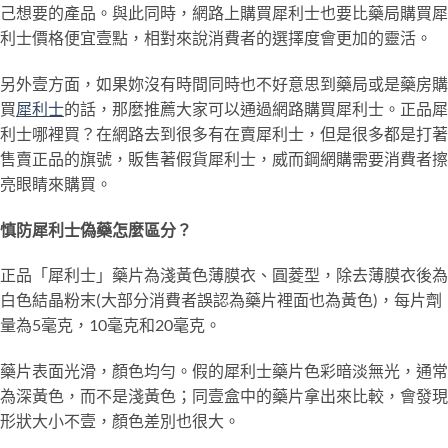
己想要的產品。與此同時，網路上購買犀利士也要比藥局購買犀
利士價格便宜壹點，相對來說消費者的選擇度會更加的靈活。
另外壹方面，如果妳沒有時間同時也不好意思到藥局或是藥房購
買
犀利士
的話，那麼推薦大家可以通過網路購買犀利士。正品犀
利士哪裡買？在網路去到很多有在賣犀利士，但是很多都是打著
售賣正品的旗號，販售著假貨犀利士，威而鋼網購需要消費者擦
亮眼睛來購買。
慎防犀利士偽藥怎麼區分？
正品「犀利士」藥片為淺黃色薄膜衣、圓菱型，除去薄膜衣後為
白色結晶粉末(大部分消費者誤認為藥片裡面也為黃色)，每片劑
量為5毫克，10毫克和20毫克。
藥片表面光滑，顏色均勻。假的犀利士藥片色彩暗淡無光，通常
為深黃色，而不是淺黃色；同壹盒中的藥片拿出來比較，會發現
形狀大小不壹，顏色差別也很大。