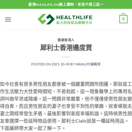
Skip
香港MANLIFE.HK網上購物，老客戶買三送一
to
content
0
健康香港人
犀利士香港邊度買
POSTED ON
2021-10-09
BY
MANLIFE編輯部
如今社會有很多男性朋友都會被一個嚴重問題所困擾，那就是工
作生活壓力大性愛時間短、不易勃起，這一現象醫學上的專用名
詞叫做早泄或陽痿。這一問題非常嚴重，他不僅僅使男性朋友變
得自卑，而且男性朋友的妻子也享受不到性的樂趣，就會導致夫
妻之間經常發生矛盾，最後影響到家庭幸福和諧。這時候男性朋
友會選擇一些延時物品使用，犀利士
Cialis
就是一種延時用品。
下面藥師帶大家一起了解一下。