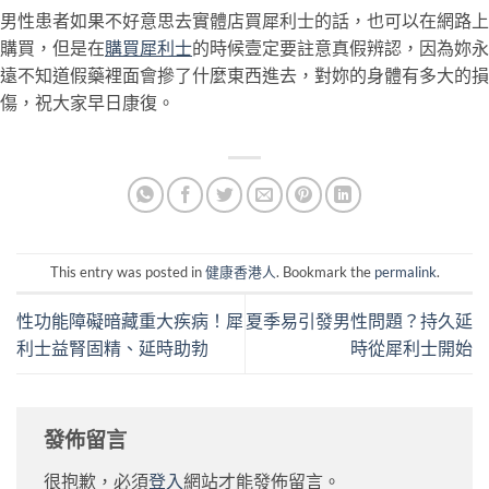
男性患者如果不好意思去實體店買犀利士的話，也可以在網路上
購買，但是在
購買犀利士
的時候壹定要註意真假辨認，因為妳永
遠不知道假藥裡面會摻了什麼東西進去，對妳的身體有多大的損
傷，祝大家早日康復。
This entry was posted in
健康香港人
. Bookmark the
permalink
.
性功能障礙暗藏重大疾病！犀
夏季易引發男性問題？持久延
利士益腎固精、延時助勃
時從犀利士開始
發佈留言
很抱歉，必須
登入
網站才能發佈留言。