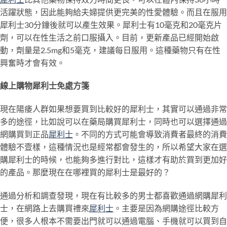
活躍狀態，因此能夠給夫婦提供更完美的性愛體驗。而且在服用
犀利士30分鐘後就可以產生效果。犀利士有10毫克和20毫克片
劑，可以在性生活之前口服攝入。目前，更新產品已經開始啟
動，劑量是2.5mg和5毫克，建議每日服用。這種藥物只有在性
興奮時才會有效。
線上購物犀利士免處方箋
現在陽痿人群如果想要買到比較好的犀利士，其實可以通過非常
多的途徑，比如說可以在藥局購買犀利士，同時也可以選擇通過
網購買到正品
犀利士
。不同的方式可能會導致消費者最終的消費
體驗不壹樣，這種情況也是經常都會發生的，所以希望大家在選
購犀利士的時候，也能夠多進行對比，這樣才有助於買到更加好
的產品。那麼現在在哪裡買的犀利士是最好的？
通過分析和調查發現，現在有比較多的男士都喜歡通過網購犀利
士，在網路上去購買禮來
犀利士
。主要是因為網購途徑比較方
便，很多人根本不需要出門就可以通過電腦、手機就可以買到自