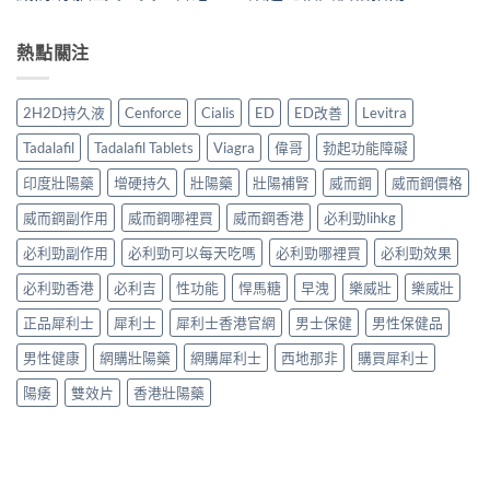
熱點關注
2H2D持久液
Cenforce
Cialis
ED
ED改善
Levitra
Tadalafil
Tadalafil Tablets
Viagra
偉哥
勃起功能障礙
印度壯陽藥
增硬持久
壯陽藥
壯陽補腎
威而鋼
威而鋼價格
威而鋼副作用
威而鋼哪裡買
威而鋼香港
必利勁lihkg
必利勁副作用
必利勁可以每天吃嗎
必利勁哪裡買
必利勁效果
必利勁香港
必利吉
性功能
悍馬糖
早洩
樂威壯
樂威壯
正品犀利士
犀利士
犀利士香港官網
男士保健
男性保健品
男性健康
網購壯陽藥
網購犀利士
西地那非
購買犀利士
陽痿
雙效片
香港壯陽藥