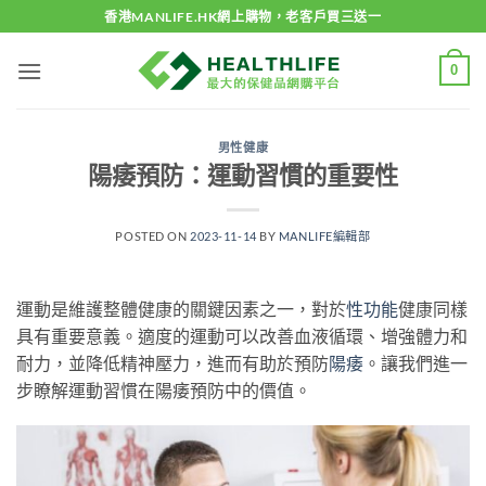
Skip
香港MANLIFE.HK網上購物，老客戶買三送一
to
content
0
男性健康
陽痿預防：運動習慣的重要性
POSTED ON
2023-11-14
BY
MANLIFE編輯部
運動是維護整體健康的關鍵因素之一，對於
性功能
健康同樣
具有重要意義。適度的運動可以改善血液循環、增強體力和
耐力，並降低精神壓力，進而有助於預防
陽痿
。讓我們進一
步瞭解運動習慣在陽痿預防中的價值。