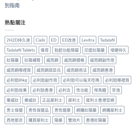
別指南
熱點關注
2H2D持久液
Cialis
ED
ED改善
Levitra
Tadalafil
Tadalafil Tablets
偉哥
勃起功能障礙
印度壯陽藥
增硬持久
壯陽藥
壯陽補腎
威而鋼
威而鋼價格
威而鋼副作用
威而鋼哪裡買
威而鋼屈臣氏
威而鋼用法
威而鋼香港
必利勁lihkg
必利勁副作用
必利勁可以每天吃嗎
必利勁哪裡買
必利勁效果
必利勁香港
必利吉
性功能
悍馬糖
早洩
樂威壯
樂威壯
正品犀利士
犀利士
犀利士香港官網
男士保健
男性保健品
男性健康
網購壯陽藥
網購犀利士
西地那非
購買犀利士
陽痿
雙效片
香港壯陽藥