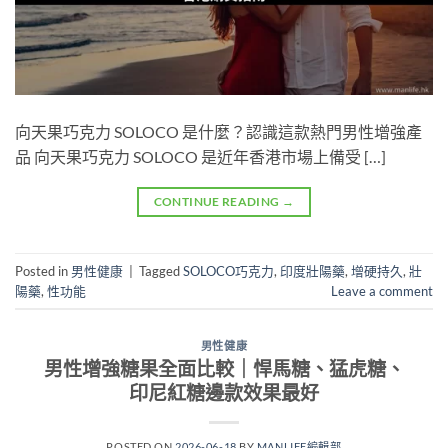
向天果巧克力 SOLOCO 是什麼？認識這款熱門男性增強產
品 向天果巧克力 SOLOCO 是近年香港市場上備受 […]
CONTINUE READING
→
Posted in
男性健康
|
Tagged
SOLOCO巧克力
,
印度壯陽藥
,
增硬持久
,
壯
陽藥
,
性功能
Leave a comment
男性健康
男性增強糖果全面比較｜悍馬糖、猛虎糖、
印尼紅糖邊款效果最好
POSTED ON
2026-06-18
BY
MANLIFE編輯部