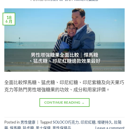
18
6 月
全面比較悍馬糖、猛虎糖、印尼紅糖、印尼紫糖及向天果巧
克力等熱門男性增強糖果的功效、成分和用家評價。
CONTINUE READING
→
Posted in
男性健康
|
Tagged
SOLOCO巧克力
,
印尼紅糖
,
增硬持久
,
壯陽
藥
,
悍馬糖
,
猛虎糖
,
男士保健
,
男性保健品
Leave a comment