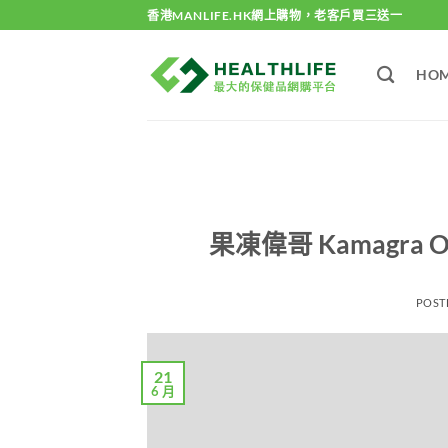
Skip
香港MANLIFE.HK網上購物，老客戶買三送一
to
content
HO
果凍偉哥 Kamagra 
POST
21
6 月