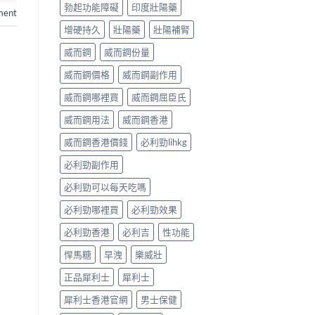
勃起功能障礙
印度壯陽藥
ment
增硬持久
壯陽藥
壯陽補腎
威而鋼
威而鋼份量
威而鋼價格
威而鋼副作用
威而鋼哪裡買
威而鋼屈臣氏
威而鋼用法
威而鋼香港
威而鋼香港價錢
必利勁lihkg
必利勁副作用
必利勁可以每天吃嗎
必利勁哪裡買
必利勁效果
必利勁香港
必利吉
性功能
悍馬糖
早洩
樂威壯
正品犀利士
犀利士
犀利士香港官網
男士保健