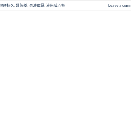
增硬持久
,
壯陽藥
,
果凍偉哥
,
液態威而鋼
Leave a com