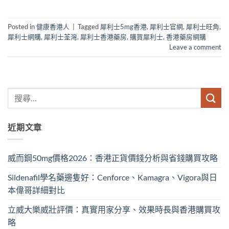
Posted in
健康香港人
|
Tagged
犀利士5mg香港
,
犀利士官網
,
犀利士旺角
,
犀利士網購
,
犀利士荃灣
,
犀利士香港藥房
,
購買犀利士
,
香港藥房網購
Leave a comment
近期文章
威而鋼50mg價格2026：香港正貨價錢分析與省錢購買攻略
Sildenafil學名藥邊隻好：Cenforce、Kamagra、Vigora與日
本偉哥詳細對比
立威大樂威壯評價：真實用家分享、效果時長與香港購買攻
略