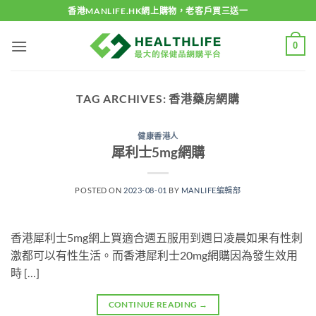
Skip
香港MANLIFE.HK網上購物，老客戶買三送一
to
content
0
TAG ARCHIVES:
香港藥房網購
健康香港人
犀利士5mg網購
POSTED ON
2023-08-01
BY
MANLIFE編輯部
香港犀利士5mg網上買適合週五服用到週日凌晨如果有性刺
激都可以有性生活。而香港犀利士20mg網購因為發生效用
時 […]
CONTINUE READING
→