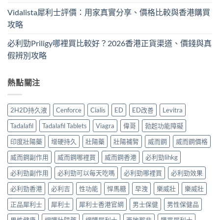
Vidalista犀利士評價：用家真實分享、價格比較與香港購買
攻略
必利勁Priligy哪裡買比較好？2026香港正貨渠道、價錢與真
假辨別攻略
熱點關注
2H2D持久液
Cenforce
Cialis
ED
ED改善
Levitra
Tadalafil
Tadalafil Tablets
Viagra
偉哥
勃起功能障礙
印度壯陽藥
增硬持久
壯陽藥
壯陽補腎
威而鋼
威而鋼價格
威而鋼副作用
威而鋼哪裡買
威而鋼香港
必利勁lihkg
必利勁副作用
必利勁可以每天吃嗎
必利勁哪裡買
必利勁效果
必利勁香港
必利吉
性功能
悍馬糖
早洩
樂威壯
樂威壯
正品犀利士
犀利士
犀利士香港官網
男士保健
男性保健品
男性健康
網購壯陽藥
網購犀利士
西地那非
購買犀利士