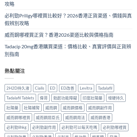
攻略
必利勁Priligy哪裡買比較好？2026香港正貨渠道、價錢與真
假辨別攻略
威而鋼哪裡買正貨？香港2026渠道比較與價格指南
Tadacip 20mg香港購買渠道：價格比較、真實評價與正貨辨
別指南
熱點關注
2H2D持久液
Cialis
ED
ED改善
Levitra
Tadalafil
Tadalafil Tablets
偉哥
勃起功能障礙
印度壯陽藥
增硬持久
壯陽藥
壯陽補腎
威而鋼
威而鋼價格
威而鋼副作用
威而鋼哪裡買
威而鋼屈臣氏
威而鋼用法
威而鋼香港
必利勁lihkg
必利勁副作用
必利勁可以每天吃嗎
必利勁哪裡買
必利勁效果
必利勁香港
必利吉
性功能
悍馬糖
早洩