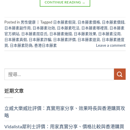
CONTINUE READING
→
Posted in
男性健康
|
Tagged
日本藤素假貨
,
日本藤素價格
,
日本藤素價錢
,
日本藤素副作用
,
日本藤素功效
,
日本藤素吃法
,
日本藤素哪裡買
,
日本藤素
官方網站
,
日本藤素屈臣氏
,
日本藤素幾錢
,
日本藤素效果
,
日本藤素沒用
,
日本藤素真假
,
日本藤素詐騙
,
日本藤素評價
,
日本藤素退貨
,
日本藤素邊度
買
,
日本藤素防偽
,
香港日本藤素
Leave a comment
近期文章
立威大樂威壯評價：真實用家分享、效果時長與香港購買攻
略
Vidalista犀利士評價：用家真實分享、價格比較與香港購買