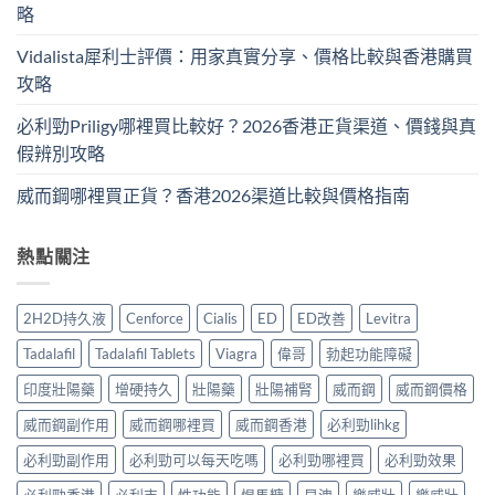
略
Vidalista犀利士評價：用家真實分享、價格比較與香港購買
攻略
必利勁Priligy哪裡買比較好？2026香港正貨渠道、價錢與真
假辨別攻略
威而鋼哪裡買正貨？香港2026渠道比較與價格指南
熱點關注
2H2D持久液
Cenforce
Cialis
ED
ED改善
Levitra
Tadalafil
Tadalafil Tablets
Viagra
偉哥
勃起功能障礙
印度壯陽藥
增硬持久
壯陽藥
壯陽補腎
威而鋼
威而鋼價格
威而鋼副作用
威而鋼哪裡買
威而鋼香港
必利勁lihkg
必利勁副作用
必利勁可以每天吃嗎
必利勁哪裡買
必利勁效果
必利勁香港
必利吉
性功能
悍馬糖
早洩
樂威壯
樂威壯