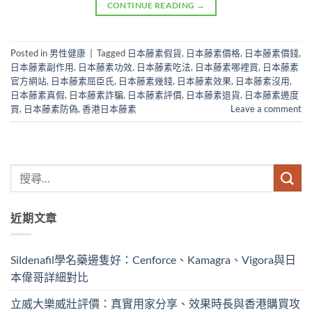
CONTINUE READING
→
Posted in
男性健康
|
Tagged
日本藤素假貨
,
日本藤素價格
,
日本藤素價錢
,
日本藤素副作用
,
日本藤素功效
,
日本藤素吃法
,
日本藤素哪裡買
,
日本藤素
官方網站
,
日本藤素屈臣氏
,
日本藤素幾錢
,
日本藤素效果
,
日本藤素沒用
,
日本藤素真假
,
日本藤素詐騙
,
日本藤素評價
,
日本藤素退貨
,
日本藤素邊度
買
,
日本藤素防偽
,
香港日本藤素
Leave a comment
近期文章
Sildenafil學名藥邊隻好：Cenforce、Kamagra、Vigora與日
本偉哥詳細對比
立威大樂威壯評價：真實用家分享、效果時長與香港購買攻