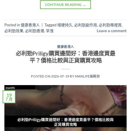
CONTINUE READING
→
Posted in
健康香港人
|
Tagged
增硬持久
,
必利勁副作用
,
必利勁哪裡買
,
必利勁效果
,
必利勁香港
,
早洩
Leave a comment
健康香港人
必利勁Priligy購買邊間好：香港邊度買最
平？價格比較與正貨購買攻略
POSTED ON
2026-07-19
BY
MANLIFE編輯部
19
7 月