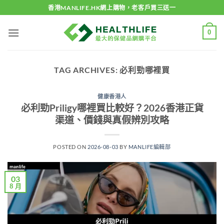
Skip
香港MANLIFE.HK網上購物，老客戶買三送一
to
content
0
TAG ARCHIVES:
必利勁哪裡買
健康香港人
必利勁Priligy哪裡買比較好？2026香港正貨
渠道、價錢與真假辨別攻略
POSTED ON
2026-08-03
BY
MANLIFE編輯部
03
8 月