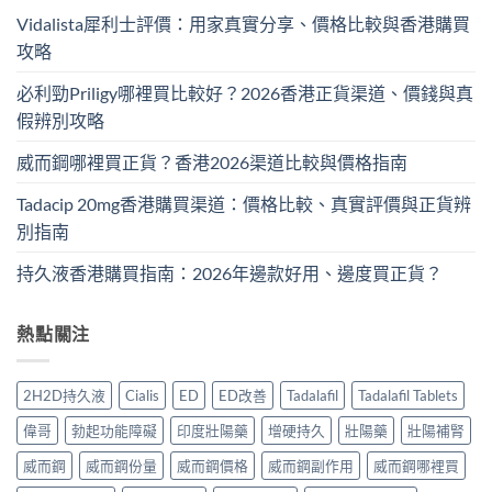
Vidalista犀利士評價：用家真實分享、價格比較與香港購買
攻略
必利勁Priligy哪裡買比較好？2026香港正貨渠道、價錢與真
假辨別攻略
威而鋼哪裡買正貨？香港2026渠道比較與價格指南
Tadacip 20mg香港購買渠道：價格比較、真實評價與正貨辨
別指南
持久液香港購買指南：2026年邊款好用、邊度買正貨？
熱點關注
2H2D持久液
Cialis
ED
ED改善
Tadalafil
Tadalafil Tablets
偉哥
勃起功能障礙
印度壯陽藥
增硬持久
壯陽藥
壯陽補腎
威而鋼
威而鋼份量
威而鋼價格
威而鋼副作用
威而鋼哪裡買