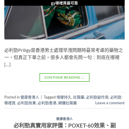
必利勁Priligy是香港男士處理早洩問題時最常考慮的藥物之
一，但真正下單之前，很多人都會先問一句：到底在哪裡
[…]
CONTINUE READING
→
Posted in
健康香港人
|
Tagged
增硬持久
,
壯陽藥
,
必利勁副作用
,
必利勁
哪裡買
,
必利勁效果
,
必利勁香港
,
網購壯陽藥
Leave a comment
健康香港人
必利勁真實用家評價：POXET-60效果、副