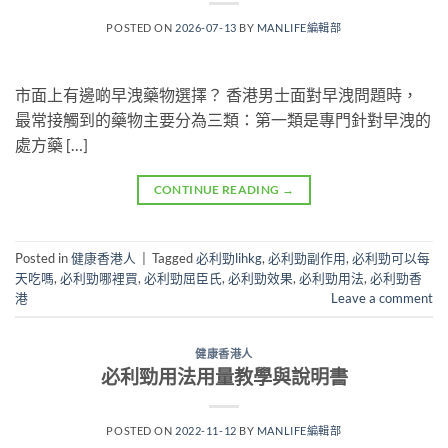
POSTED ON
2026-07-13
BY
MANLIFE編輯部
市面上有邊啲早洩藥物選擇？ 香港男士面對早洩問題時，
最常接觸到的藥物主要分為三類：第一類是專門針對早洩的
處方藥 […]
CONTINUE READING
→
Posted in
健康香港人
|
Tagged
必利勁lihkg
,
必利勁副作用
,
必利勁可以每
天吃嗎
,
必利勁哪裡買
,
必利勁屈臣氏
,
必利勁效果
,
必利勁用法
,
必利勁香
港
Leave a comment
健康香港人
必利勁用法用量教學與說明書
POSTED ON
2022-11-12
BY
MANLIFE編輯部