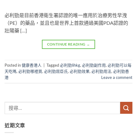
必利勁是目前香港衛生署認證的唯一應用於治療男性早洩
（PE）的藥品，並且也是世界上首款通過美國PDA認證的
壯陽藥 […]
CONTINUE READING
→
Posted in
健康香港人
|
Tagged
必利勁lihkg
,
必利勁副作用
,
必利勁可以每
天吃嗎
,
必利勁哪裡買
,
必利勁屈臣氏
,
必利勁效果
,
必利勁用法
,
必利勁香
港
Leave a comment
近期文章