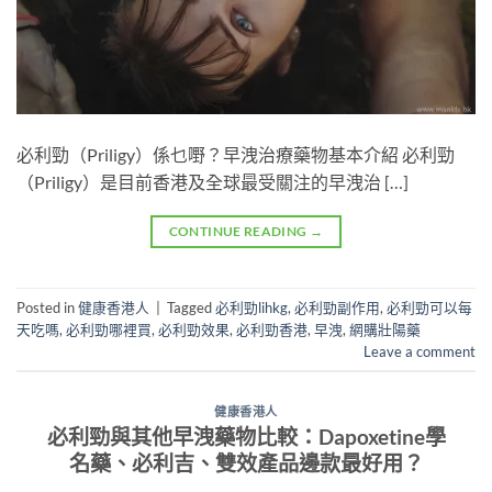
必利勁（Priligy）係乜嘢？早洩治療藥物基本介紹 必利勁
（Priligy）是目前香港及全球最受關注的早洩治 […]
CONTINUE READING
→
Posted in
健康香港人
|
Tagged
必利勁lihkg
,
必利勁副作用
,
必利勁可以每
天吃嗎
,
必利勁哪裡買
,
必利勁效果
,
必利勁香港
,
早洩
,
網購壯陽藥
Leave a comment
健康香港人
必利勁與其他早洩藥物比較：Dapoxetine學
名藥、必利吉、雙效產品邊款最好用？