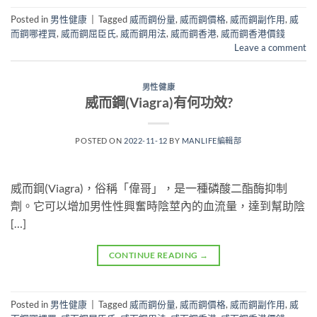
Posted in
男性健康
|
Tagged
威而鋼份量
,
威而鋼價格
,
威而鋼副作用
,
威
而鋼哪裡買
,
威而鋼屈臣氏
,
威而鋼用法
,
威而鋼香港
,
威而鋼香港價錢
Leave a comment
男性健康
威而鋼(Viagra)有何功效?
POSTED ON
2022-11-12
BY
MANLIFE編輯部
威而鋼(Viagra)，俗稱「偉哥」，是一種磷酸二酯酶抑制
劑。它可以增加男性性興奮時陰莖內的血流量，達到幫助陰
[…]
CONTINUE READING
→
Posted in
男性健康
|
Tagged
威而鋼份量
,
威而鋼價格
,
威而鋼副作用
,
威