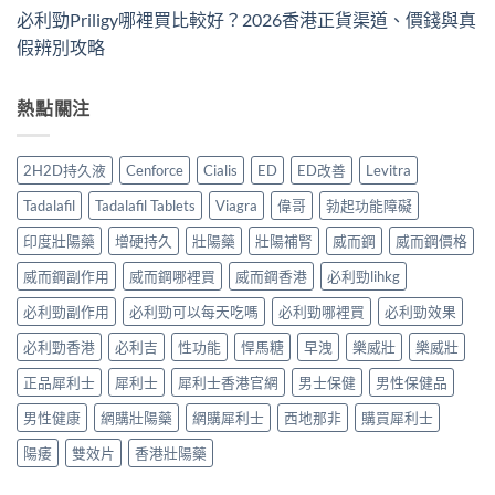
必利勁Priligy哪裡買比較好？2026香港正貨渠道、價錢與真
假辨別攻略
熱點關注
2H2D持久液
Cenforce
Cialis
ED
ED改善
Levitra
Tadalafil
Tadalafil Tablets
Viagra
偉哥
勃起功能障礙
印度壯陽藥
增硬持久
壯陽藥
壯陽補腎
威而鋼
威而鋼價格
威而鋼副作用
威而鋼哪裡買
威而鋼香港
必利勁lihkg
必利勁副作用
必利勁可以每天吃嗎
必利勁哪裡買
必利勁效果
必利勁香港
必利吉
性功能
悍馬糖
早洩
樂威壯
樂威壯
正品犀利士
犀利士
犀利士香港官網
男士保健
男性保健品
男性健康
網購壯陽藥
網購犀利士
西地那非
購買犀利士
陽痿
雙效片
香港壯陽藥