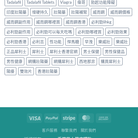
Tadalafil
Tadalafil Tablets
Viagra
偉哥
勃起功能障礙
印度壯陽藥
增硬持久
壯陽藥
壯陽補腎
威而鋼
威而鋼價格
威而鋼副作用
威而鋼哪裡買
威而鋼香港
必利勁lihkg
必利勁副作用
必利勁可以每天吃嗎
必利勁哪裡買
必利勁效果
必利勁香港
必利吉
性功能
悍馬糖
早洩
樂威壯
樂威壯
正品犀利士
犀利士
犀利士香港官網
男士保健
男性保健品
男性健康
網購壯陽藥
網購犀利士
西地那非
購買犀利士
陽痿
雙效片
香港壯陽藥
Visa
PayPal
Stripe
MasterCard
Cash
On
客戶服務
聯繫我們
關於我們
Delivery