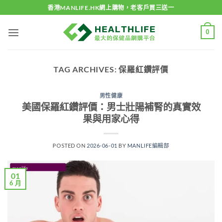
Skip
香港MANLIFE.HK網上購物，老客戶買三送一
to
content
0
TAG ARCHIVES:
保羅紅鑽評價
男性健康
美國保羅紅鑽評價：男士壯陽補腎的真實效
果與用家心得
POSTED ON
2026-06-01
BY
MANLIFE編輯部
01
6 月