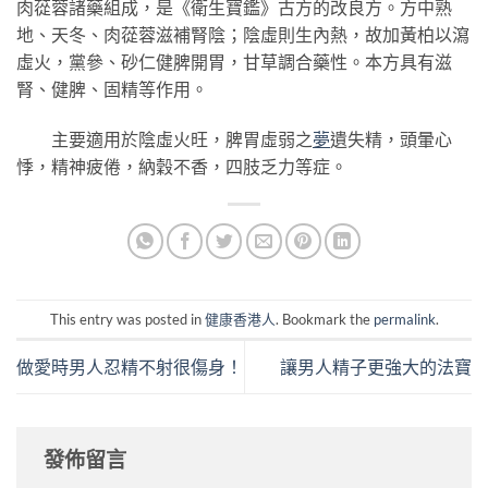
肉蓯蓉諸藥組成，是《衛生寶鑑》古方的改良方。方中熟
地、天冬、肉蓯蓉滋補腎陰；陰虛則生內熱，故加黃柏以瀉
虛火，黨參、砂仁健脾開胃，甘草調合藥性。本方具有滋
腎、健脾、固精等作用。
主要適用於陰虛火旺，脾胃虛弱之
夢
遺失精，頭暈心
悸，精神疲倦，納穀不香，四肢乏力等症。
This entry was posted in
健康香港人
. Bookmark the
permalink
.
做愛時男人忍精不射很傷身！
讓男人精子更強大的法寶
發佈留言