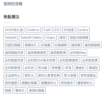
假辨別攻略
熱點關注
2H2D持久液
Cenforce
Cialis
ED
ED改善
Levitra
Tadalafil
Tadalafil Tablets
Viagra
偉哥
勃起功能障礙
印度壯陽藥
增硬持久
壯陽藥
壯陽補腎
威而鋼
威而鋼價格
威而鋼副作用
威而鋼哪裡買
威而鋼香港
必利勁lihkg
必利勁副作用
必利勁可以每天吃嗎
必利勁哪裡買
必利勁效果
必利勁香港
必利吉
性功能
悍馬糖
早洩
樂威壯
樂威壯
正品犀利士
犀利士
犀利士香港官網
男士保健
男性保健品
男性健康
網購壯陽藥
網購犀利士
西地那非
購買犀利士
陽痿
雙效片
香港壯陽藥