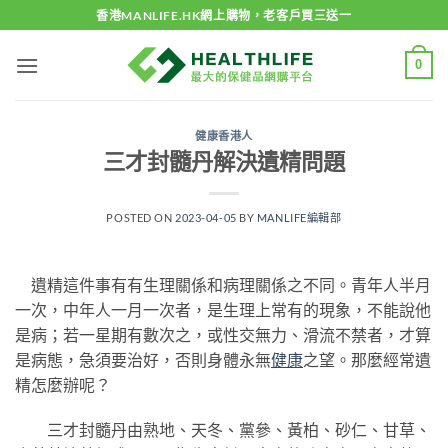
Skip
香港MANLIFE.HK網上購物，老客戶買三送一
to
content
0
健康香港人
三才封髓丹解決遺精問題
POSTED ON
2023-04-05
BY
MANLIFE編輯部
遺精這件事有有生理關係和病理關係之不同。青年人半月
一次，中年人一月一次者，是生理上常有的現象，不能說他
是病；若一星期有數次之，或性交無力、滑流不禁者，才算
是病態，急須要治好，否則身體永無
健康
之望。那麼經常遺
精怎麼辦呢？
三才封髓丹由熟地、天冬、黨參、黃柏、砂仁、甘草、