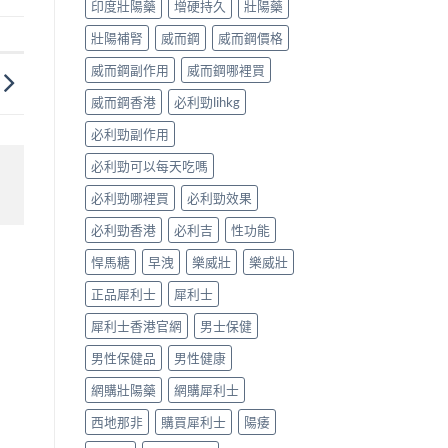
印度壯陽藥
增硬持久
壯陽藥
壯陽補腎
威而鋼
威而鋼價格
威而鋼副作用
威而鋼哪裡買
威而鋼香港
必利勁lihkg
必利勁副作用
必利勁可以每天吃嗎
必利勁哪裡買
必利勁效果
必利勁香港
必利吉
性功能
悍馬糖
早洩
樂威壯
樂威壯
正品犀利士
犀利士
犀利士香港官網
男士保健
男性保健品
男性健康
網購壯陽藥
網購犀利士
西地那非
購買犀利士
陽痿