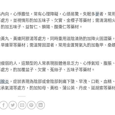
內向，心悸膽怯，常有心理障礙，心煩易驚，失眠多
夢
者，常
等處方，並視情形酌加五味子、欠實、金櫻子等藥材；需清瀉相
，酌加五味子、益智仁、鎖陽、酸棗仁等藥材。
丸、黃連阿膠湯等處方，同時重用滋陰清熱酌加降火固澀藥
、旱連草等藥材；需溫腎固澀者，常用金匱腎氣丸酌加龜甲、桑
弱的人，這類型的人常表現肢體倦怠乏力、心悸氣短、腹脹
等處方，酌加覆盆子、欠實、菟絲子、五味子等藥材。
列腺炎
，症狀表現為陰部或會陰部刺痛下墬、早洩、口乾、血精
核承氣湯等處方，酌加知母、黃柏、蒲公英、丹皮、延胡索等藥