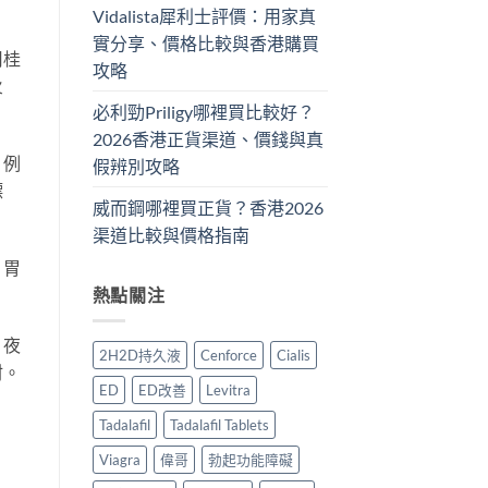
Vidalista犀利士評價：用家真
實分享、價格比較與香港購買
用桂
攻略
火
必利勁Priligy哪裡買比較好？
2026香港正貨渠道、價錢與真
，例
假辨別攻略
螵
威而鋼哪裡買正貨？香港2026
渠道比較與價格指南
、胃
熱點關注
、夜
2H2D持久液
Cenforce
Cialis
材。
ED
ED改善
Levitra
Tadalafil
Tadalafil Tablets
Viagra
偉哥
勃起功能障礙