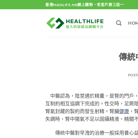
Skip
香港MANLIFE.HK網上購物，老客戶買三送一
to
content
HO
傳統
POST
中醫認為，陰莖通於精囊，是腎的門戶，
互制約相互協調下完成的。性交時，足厥
腎氣封藏的製約而發生射精。腎臟
健康
，
失調時，腎中陽氣不足以固攝精液，精關
傳統中醫對早洩的治療一般採用養心益腎