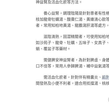
神益腎及活血化瘀等方法。
養心益腎，調理陰陽是針對患者有性格
枝加龍骨牡蠣湯、酸棗仁湯、黃連清心飲
者，常用知柏地黃湯、龍膽瀉肝湯等處方
滋陰清熱，固澀精關者，可使用知柏地黃
如沙苑子、龍骨、牡蠣、五味子、女真子
蛸、覆盆子等藥材。
需健脾安神益腎者，為針對脾虛、身體瘦
口不佳等，常用人參歸脾湯、補中益氣湯
需活血化瘀者，針對伴有精囊炎、
前
間發熱及小便不利者，適合用抵擋湯、桃