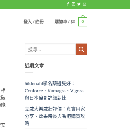
登入 / 註冊
購物車 /
$
0
0
近期文章
Sildenafil學名藥邊隻好：
，相
Cenforce、Kamagra、Vigora
突破
與日本偉哥詳細對比
功能
立威大樂威壯評價：真實用家
分享、效果時長與香港購買攻
略
脾安