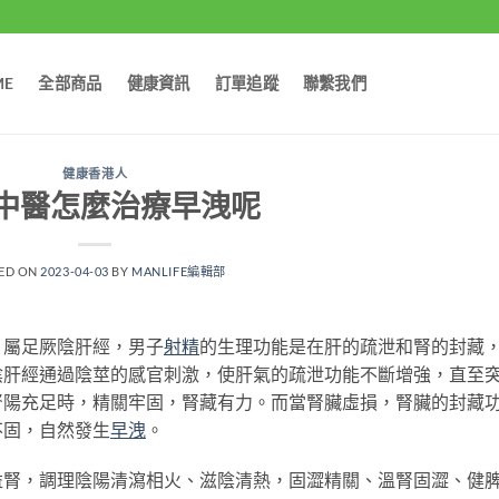
ME
全部商品
健康資訊
訂單追蹤
聯繫我們
健康香港人
中醫怎麼治療早洩呢
ED ON
2023-04-03
BY
MANLIFE編輯部
屬足厥陰肝經，男子
射精
的生理功能是在肝的疏泄和腎的封藏
陰肝經通過陰莖的感官刺激，使肝氣的疏泄功能不斷增強，直至
腎陽充足時，精關牢固，腎藏有力。而當腎臟虛損，腎臟的封藏
不固，自然發生
早洩
。
，調理陰陽清瀉相火、滋陰清熱，固澀精關、溫腎固澀、健