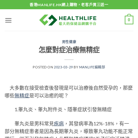
Skip
香港MANLIFE.HK網上購物，老客戶買三送一
to
content
0
男性健康
怎麼對症治療無精症
POSTED ON
2023-03-29
BY
MANLIFE編輯部
大多數在接受檢查後發現是可以治療後自然受孕的，那麼
哪些
無精症
是可以治癒的呢？
1.睾丸炎、睾丸附件炎、隱睾症狀引發無精症
睾丸炎是男科常見
疾病
，其發病率為12%-18%，有一
部分無精症患者是因為長期睾丸炎，導致睾丸功能不能正常