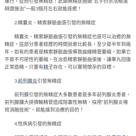
運行，從而引發無精症！此類無精症通過“五子衍宗活精湯
辯證施治”一般3個月左右就能痊癒！
2.精囊炎、精索靜脈曲張引發的無精症
精囊炎、精索靜脈曲張引發的無精症也是可以治癒的無
精症，這部分患者經歷的時間就會比較長，至少是半年到兩
年。如有的患者是精索靜脈曲張導致曲線精管萎縮，如果它
不是不可逆性的萎縮，在治愈精索靜脈曲張後，讓睾丸回復
正常造精。只要有
精子
存在，可以實現懷孕的目標。
3.
前列腺炎
引發無精症
前列腺引發的無精症大多數患者是多年前列腺炎患者，
前列腺腫大排擠輸精管造成阻塞性無精，採用“前列腺炎場
效消融技術”，就能達到治療的目的！
4.性疾病引發的無精症