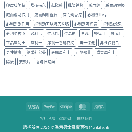
印度壯陽藥
增硬持久
壯陽藥
壯陽補腎
威而鋼
威而鋼價格
威而鋼副作用
威而鋼哪裡買
威而鋼香港
必利勁lihkg
必利勁副作用
必利勁可以每天吃嗎
必利勁哪裡買
必利勁效果
必利勁香港
必利吉
性功能
悍馬糖
早洩
樂威壯
樂威壯
正品犀利士
犀利士
犀利士香港官網
男士保健
男性保健品
男性健康
網購壯陽藥
網購犀利士
西地那非
購買犀利士
陽痿
雙效片
香港壯陽藥
Visa
PayPal
Stripe
MasterCard
Cash
On
客戶服務
聯繫我們
關於我們
Delivery
版權所有 2026 ©
香港男士健康購物 ManLife.hk