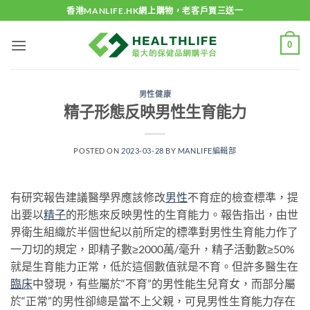
Skip
香港MANLIFE.HK網上購物，老客戶買三送一
to
content
0
男性健康
精子形態反映男性生育能力
POSTED ON
2023-03-28
BY
MANLIFE編輯部
有研究報告建議醫學界應該修改
男性
不育症的檢查標準，提
出要以
精子
的形態來反映男性的生育能力。報告指出，由世
界衛生組織於半個世紀以前所定的標準對男性生育能力作了
一刀切的規定，即精子數≥2000萬/毫升，精子活動數≥50%
就是生育能力正常，低於這個數值就是不育。但許多醫生在
臨床
中發現，有些屬於“不育”的男性能生兒育女，而部分屬
於“正常”的男性卻總是當不上父親，可見男性生育能力存在