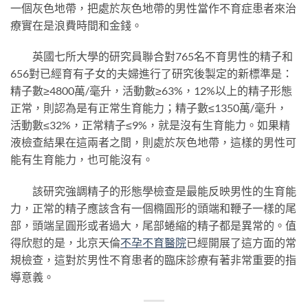
一個灰色地帶，把處於灰色地帶的男性當作不育症患者來治
療實在是浪費時間和金錢。
英國七所大學的研究員聯合對765名不育男性的精子和
656對已經育有子女的夫婦進行了研究後製定的新標準是：
精子數≥4800萬/毫升，活動數≥63%，12%以上的精子形態
正常，則認為是有正常生育能力；精子數≤1350萬/毫升，
活動數≤32%，正常精子≤9%，就是沒有生育能力。如果精
液檢查結果在這兩者之間，則處於灰色地帶，這樣的男性可
能有生育能力，也可能沒有。
該研究強調精子的形態學檢查是最能反映男性的生育能
力，正常的精子應該含有一個橢圓形的頭端和鞭子一樣的尾
部，頭端呈圓形或者過大，尾部蜷縮的精子都是異常的。值
得欣慰的是，北京天倫
不孕不育
醫院
已經開展了這方面的常
規檢查，這對於男性不育患者的臨床診療有著非常重要的指
導意義。