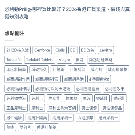
必利勁Priligy哪裡買比較好？2026香港正貨渠道、價錢與真
假辨別攻略
熱點關注
2H2D持久液
Cenforce
Cialis
ED
ED改善
Levitra
Tadalafil
Tadalafil Tablets
Viagra
偉哥
勃起功能障礙
印度壯陽藥
增硬持久
壯陽藥
壯陽補腎
威而鋼
威而鋼價格
威而鋼副作用
威而鋼哪裡買
威而鋼香港
必利勁lihkg
必利勁副作用
必利勁可以每天吃嗎
必利勁哪裡買
必利勁效果
必利勁香港
必利吉
性功能
悍馬糖
早洩
樂威壯
樂威壯
正品犀利士
犀利士
犀利士香港官網
男士保健
男性保健品
男性健康
網購壯陽藥
網購犀利士
西地那非
購買犀利士
陽痿
雙效片
香港壯陽藥