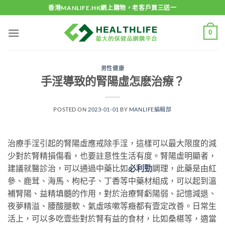
Skip
香港MANLIFE.HK網上購物，老客戶買三送一
to
content
0
男性健康
手淫導致的腎陽虛怎麽治療？
POSTED ON
2023-01-01
BY
MANLIFE編輯部
治療手淫引起的腎陽虛應戒除手淫，這樣可以最大限度的減
少對於腎精損傷看，也要註意性生活有度。腎陽虛明顯者，
建議就醫診治，可以通過中藥比如
必利勁
調理，此藥是由紅
參、鹿茸、海馬、枸杞子、丁香等中藥材組成，可以起到溫
補腎陽、益精填髓的作用，對於治療腎虧陽弱、記憶減退、
夜夢精溢、腰酸腿軟、氣虛咳嗽等癥都有壹定改善。日常生
活上，可以多吃壹些對於腎有益的食材，比如桑椹等，適當