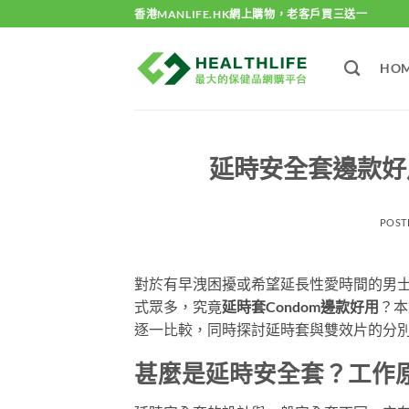
Skip
香港MANLIFE.HK網上購物，老客戶買三送一
to
content
HO
延時安全套邊款好用
POST
對於有早洩困擾或希望延長性愛時間的男
式眾多，究竟
延時套Condom邊款好用
？本
逐一比較，同時探討延時套與雙效片的分
甚麼是延時安全套？工作