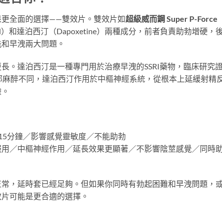
更全面的選擇——雙效片。雙效片如
超級威而鋼 Super P-Forc
fil）和達泊西汀（Dapoxetine）兩種成分，前者負責助勃增硬，
能和早洩兩大問題。
長。達泊西汀是一種專門用於治療早洩的SSRI藥物，臨床研究
部麻醉不同，達泊西汀作用於中樞神經系統，從根本上延緩射精
驗。
15分鐘／影響感覺靈敏度／不能助勃
服用／中樞神經作用／延長效果更顯著／不影響陰莖感覺／同時
正常，延時套已經足夠。但如果你同時有勃起困難和早洩問題，
效片可能是更合適的選擇。