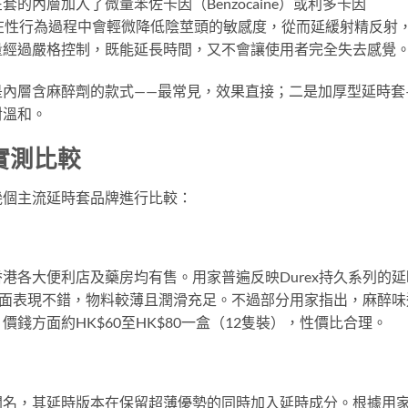
的內層加入了微量苯佐卡因（Benzocaine）或利多卡因
些成分在性行為過程中會輕微降低陰莖頭的敏感度，從而延緩射精反射
量經過嚴格控制，既能延長時間，又不會讓使用者完全失去感覺
內層含麻醉劑的款式——最常見，效果直接；二是加厚型延時套
對溫和。
實測比較
幾個主流延時套品牌進行比較：
港各大便利店及藥房均有售。用家普遍反映Durex持久系列的延
方面表現不錯，物料較薄且潤滑充足。不過部分用家指出，麻醉味
錢方面約HK$60至HK$80一盒（12隻裝），性價比合理。
以超薄聞名，其延時版本在保留超薄優勢的同時加入延時成分。根據用