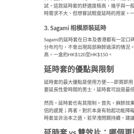
試，這款延時套的舒適度極高，幾乎與一般
時需求不大、但想嘗試輕度延時的用家。一盒
3. Sagami 相模原裝延時
Sagami的延時套在日本及香港都有一定
分布均勻，不會出現局部麻醉過深的情況
高，一盒約HK$120至HK$150。
延時套的優點與限制
延時套的最大優點是使用方便——即買即
要延長性愛時間的男士，延時套可說是最
然而，延時套也有其限制。首先，麻醉效
侶的感覺；再者，對於本身有勃起功能障
時套並非治本之道，若早洩問題持續，建
延時套 vs 雙效片：哪個