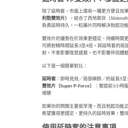
除了延時套，市面上還有一種更方便且效果
利勁雙效片）
，結合了西地那非（Sildena
負責延時持久，一粒藥片同時解決勃起功
雙效片的優勢在於效果更穩定、持續時間更
可將射精時間延長3至4倍。與延時套的局
射，不會影響陰莖感覺，也不影響伴侶體
以下是一個簡單對比：
延時套
：即時見效／局部麻醉／約延長5至
雙效片（Super P-Force）
：需提前1小時
增硬
如果你的問題主要是早洩，而且勃起功能
希望獲得更穩定、更持久的延時效果，雙
使用延時套的注意事項