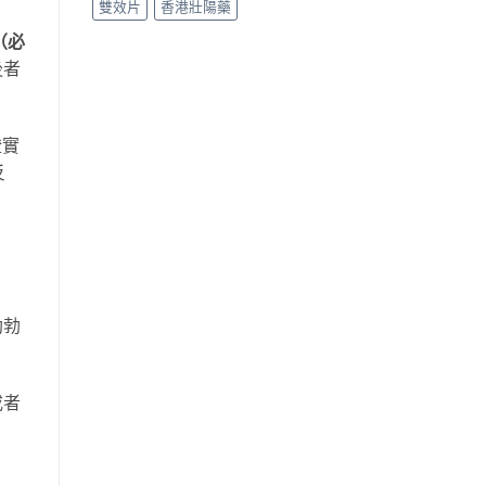
雙效片
香港壯陽藥
e（必
後者
證實
反
助勃
或者