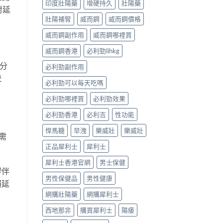
印度壯陽藥
增硬持久
壯陽藥
對延
壯陽補腎
威而鋼
威而鋼價格
威而鋼副作用
威而鋼哪裡買
威而鋼香港
必利勁lihkg
成分
必利勁副作用
較
必利勁可以每天吃嗎
必利勁哪裡買
必利勁效果
必利勁香港
必利吉
性功能
悍馬糖
早洩
樂威壯
樂威壯
需
正品犀利士
犀利士
犀利士香港官網
男士保健
響伴
男性保健品
男性健康
賴延
網購壯陽藥
網購犀利士
西地那非
購買犀利士
陽痿