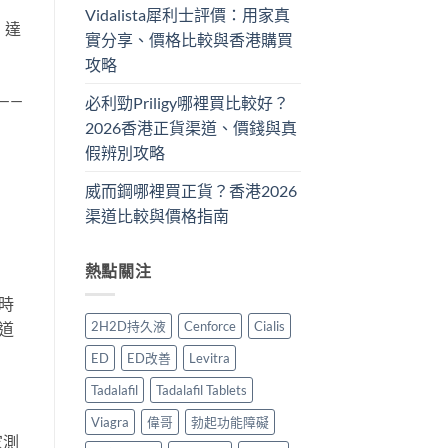
Vidalista犀利士評價：用家真
，達
實分享、價格比較與香港購買
。
攻略
——
必利勁Priligy哪裡買比較好？
2026香港正貨渠道、價錢與真
假辨別攻略
威而鋼哪裡買正貨？香港2026
渠道比較與價格指南
熱點關注
時
2H2D持久液
Cenforce
Cialis
道
ED
ED改善
Levitra
Tadalafil
Tadalafil Tablets
Viagra
偉哥
勃起功能障礙
家測