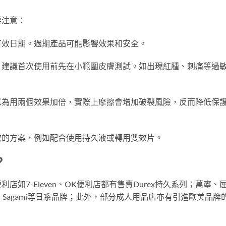
要注意：
有效日期。過期產品可能影響效果和安全。
，建議首次使用前先在小範圍皮膚測試。如出現紅腫、刺痛等過
以為用兩個效果加倍，實際上摩擦會增加破裂風險，反而降低保
效的方案，例如配合使用持久液或轉用雙效片。
？
如7-Eleven、OK便利店都有售賣Durex持久系列；萬寧、
、Sagami等日系品牌；此外，部分成人用品店亦有引進歐美品牌