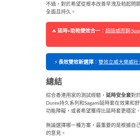
不過，對於希望從根本改善早洩及勃起問
全面且持久。
🔥
延時+助勃雙效合一
：
超級威而鋼 Supe
⚡
長效雙效新選擇
：
雙效立威大樂威壯 Supe
總結
綜合香港用家的測試經驗，
延時安全套
對
Durex持久系列和Sagami延時套在
功能障礙，或者希望獲得比延時套更穩定
無論選擇哪一種方案，最重要的是根據自
的意見。