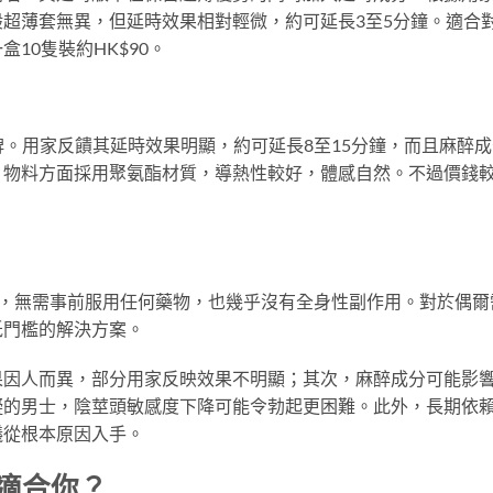
超薄套無異，但延時效果相對輕微，約可延長3至5分鐘。適合
10隻裝約HK$90。
口碑。用家反饋其延時效果明顯，約可延長8至15分鐘，而且麻醉
。物料方面採用聚氨酯材質，導熱性較好，體感自然。不過價錢
用，無需事前服用任何藥物，也幾乎沒有全身性副作用。對於偶爾
低門檻的解決方案。
果因人而異，部分用家反映效果不明顯；其次，麻醉成分可能影
礙的男士，陰莖頭敏感度下降可能令勃起更困難。此外，長期依
議從根本原因入手。
更適合你？