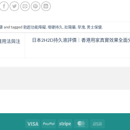
康
and tagged
勃起功能障礙
,
增硬持久
,
壯陽藥
,
早洩
,
男士保健
.
日本2H2D持久液評價｜香港用家真實效果全面
確用法與注
Visa
PayPal
Stripe
MasterCard
Cash
On