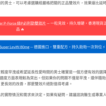
題的男士，可以考慮選購經嚴格把關的正品雙效片，效果遠比延
r P-Force 綠P必利勁雙效片
— 一粒見效，持久增硬，香港現貨
品 🔥
r Levifil 80mg
— 德國進口，雙重配方，持久助勃一次到位 ⚡
於輕度早洩或希望延長性愛時間的男士確實是一個方便有效的選
效果和舒適度方面表現較為突出。但如果你的問題不僅是早洩，還伴隨
、更長效的改善，那麼雙效片絕對值得考慮。
己的實際情況和需求來決定。如果有疑問，建議諮詢醫生或專業