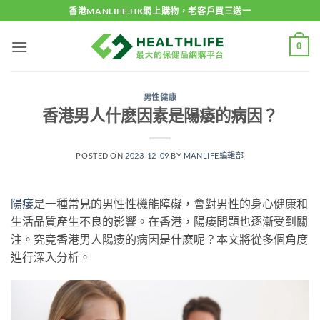
Skip
香港MANLIFE.HK網上購物，老客戶買三送一
to
content
0
男性健康
香港男人什麽因素是陽痿的病因？
POSTED ON
2023-12-09
BY
MANLIFE編輯部
陽痿
是一種常見的男性性機能障礙，會對男性的身心健康和
生活品質產生不良的影響。在香港，陽痿問題也逐漸受到關
注。究竟香港男人陽痿的病因是什麽呢？本文將從多個角度
進行深入分析。