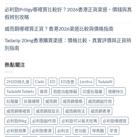
必利勁Priligy哪裡買比較好？2026香港正貨渠道、價錢與真
假辨別攻略
威而鋼哪裡買正貨？香港2026渠道比較與價格指南
Tadacip 20mg香港購買渠道：價格比較、真實評價與正貨辨
別指南
熱點關注
2H2D持久液
Cialis
ED
ED改善
Levitra
Tadalafil
Tadalafil Tablets
偉哥
勃起功能障礙
印度壯陽藥
增硬持久
壯陽藥
壯陽補腎
威而鋼
威而鋼價格
威而鋼副作用
威而鋼哪裡買
威而鋼屈臣氏
威而鋼用法
威而鋼香港
必利勁lihkg
必利勁副作用
必利勁可以每天吃嗎
必利勁哪裡買
必利勁效果
必利勁香港
必利吉
性功能
悍馬糖
早洩