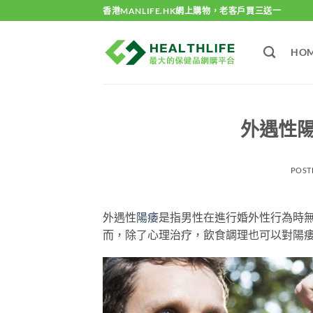
Skip
香港MANLIFE.HK網上購物，老客戶買三送一
to
content
HO
外遇性
POST
外遇性
陽痿
是指男性在進行婚外性行為時
而，除了心理治疗，飲食調理也可以對陽