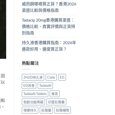
威而鋼哪裡買正貨？香港2026
渠道比較與價格指南
Tadacip 20mg香港購買渠道：
價格比較、真實評價與正貨辨
別指南
持久液香港購買指南：2026年
邊款好用、邊度買正貨？
熱點關注
。因
2H2D持久液
Cialis
ED
可以
ED改善
Tadalafil
Tadalafil Tablets
偉哥
酸和
勃起功能障礙
印度壯陽藥
蒜、
增硬持久
壯陽藥
壯陽補腎
。