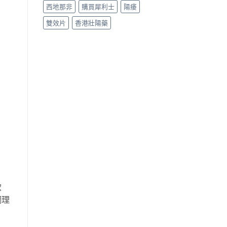
西地那非
購買犀利士
陽痿
雙效片
香港壯陽藥
飲
調理