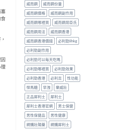
威而鋼
威而鋼份量
堵塞
威而鋼價格
威而鋼副作用
的食
威而鋼哪裡買
威而鋼屈臣氏
威而鋼用法
威而鋼香港
害，
威而鋼香港價錢
必利勁lihkg
必利勁副作用
理因
必利勁可以每天吃嗎
心理
必利勁哪裡買
必利勁效果
必利勁香港
必利吉
性功能
悍馬糖
早洩
樂威壯
正品犀利士
犀利士
犀利士香港官網
男士保健
男性保健品
男性健康
網購壯陽藥
網購犀利士