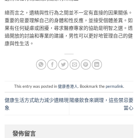
總而言之，遺精與性行為之間並不一定有直接的因果關係。
重要的是要理解自己的身體和性反應，並接受個體差異。如
果有任何疑慮或困擾，尋求醫療專家的協助是明智之選。透
過開放的討論和專業的建議，男性可以更好地管理自己的健
康與性生活。
This entry was posted in
健康香港人
. Bookmark the
permalink
.
健康生活方式助力減少遺精現
陽痿飲食來調理，這些禁忌要
象
當心
發佈留言