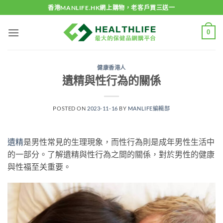
Skip
香港MANLIFE.HK網上購物，老客戶買三送一
to
content
0
健康香港人
遺精與性行為的關係
POSTED ON
2023-11-16
BY
MANLIFE編輯部
遺精
是男性常見的生理現象，而性行為則是成年男性生活中
的一部分。了解遺精與性行為之間的關係，對於男性的健康
與性福至关重要。