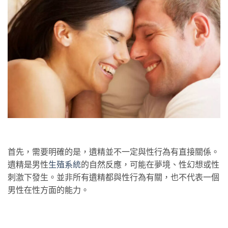
首先，需要明確的是，遺精並不一定與性行為有直接關係。
遺精是男性
生殖系統
的自然反應，可能在夢境、性幻想或性
刺激下發生。並非所有遺精都與性行為有關，也不代表一個
男性在性方面的能力。