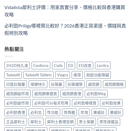
Vidalista犀利士評價：用家真實分享、價格比較與香港購買
攻略
必利勁Priligy哪裡買比較好？2026香港正貨渠道、價錢與真
假辨別攻略
熱點關注
2H2D持久液
Cenforce
Cialis
ED
ED改善
Levitra
Tadalafil
Tadalafil Tablets
Viagra
偉哥
勃起功能障礙
印度壯陽藥
增硬持久
壯陽藥
壯陽補腎
威而鋼
威而鋼價格
威而鋼副作用
威而鋼哪裡買
威而鋼香港
必利勁lihkg
必利勁副作用
必利勁可以每天吃嗎
必利勁哪裡買
必利勁效果
必利勁香港
必利吉
性功能
悍馬糖
早洩
樂威壯
樂威壯
正品犀利士
犀利士
犀利士香港官網
男士保健
男性保健品
男性健康
網購壯陽藥
網購犀利士
西地那非
購買犀利士