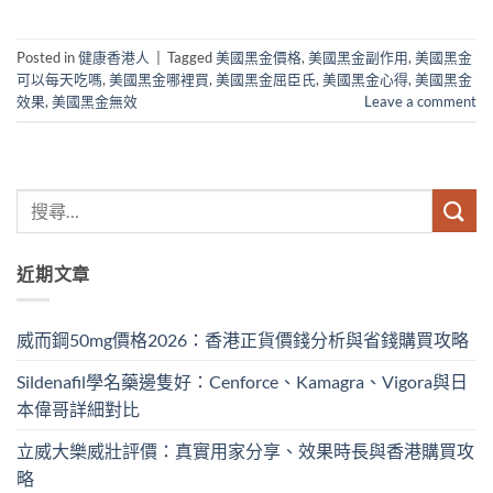
Posted in
健康香港人
|
Tagged
美國黑金價格
,
美國黑金副作用
,
美國黑金
可以每天吃嗎
,
美國黑金哪裡買
,
美國黑金屈臣氏
,
美國黑金心得
,
美國黑金
效果
,
美國黑金無效
Leave a comment
近期文章
威而鋼50mg價格2026：香港正貨價錢分析與省錢購買攻略
Sildenafil學名藥邊隻好：Cenforce、Kamagra、Vigora與日
本偉哥詳細對比
立威大樂威壯評價：真實用家分享、效果時長與香港購買攻
略