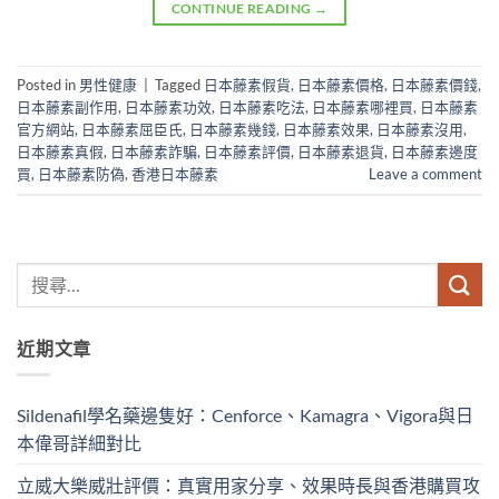
CONTINUE READING
→
Posted in
男性健康
|
Tagged
日本藤素假貨
,
日本藤素價格
,
日本藤素價錢
,
日本藤素副作用
,
日本藤素功效
,
日本藤素吃法
,
日本藤素哪裡買
,
日本藤素
官方網站
,
日本藤素屈臣氏
,
日本藤素幾錢
,
日本藤素效果
,
日本藤素沒用
,
日本藤素真假
,
日本藤素詐騙
,
日本藤素評價
,
日本藤素退貨
,
日本藤素邊度
買
,
日本藤素防偽
,
香港日本藤素
Leave a comment
近期文章
Sildenafil學名藥邊隻好：Cenforce、Kamagra、Vigora與日
本偉哥詳細對比
立威大樂威壯評價：真實用家分享、效果時長與香港購買攻