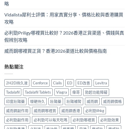
略
Vidalista犀利士評價：用家真實分享、價格比較與香港購買
攻略
必利勁Priligy哪裡買比較好？2026香港正貨渠道、價錢與真
假辨別攻略
威而鋼哪裡買正貨？香港2026渠道比較與價格指南
熱點關注
2H2D持久液
Cenforce
Cialis
ED
ED改善
Levitra
Tadalafil
Tadalafil Tablets
Viagra
偉哥
勃起功能障礙
印度壯陽藥
增硬持久
壯陽藥
壯陽補腎
威而鋼
威而鋼價格
威而鋼副作用
威而鋼哪裡買
威而鋼香港
必利勁lihkg
必利勁副作用
必利勁可以每天吃嗎
必利勁哪裡買
必利勁效果
必利勁香港
必利吉
性功能
悍馬糖
早洩
樂威壯
樂威壯