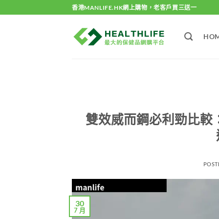
Skip
香港MANLIFE.HK網上購物，老客戶買三送一
to
content
HO
雙效威而鋼必利勁比較：Super
POST
30
7 月