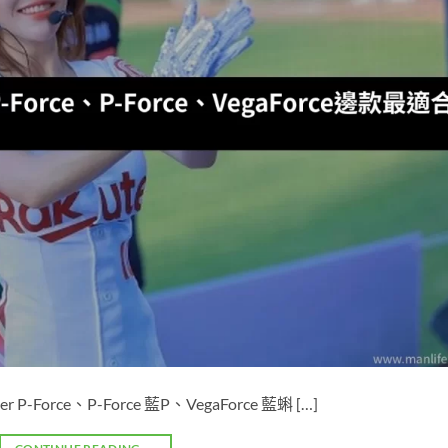
rce、P-Force 藍P、VegaForce 藍蝌 […]