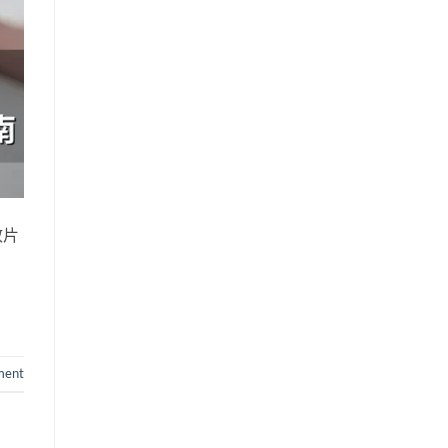
效片
ment