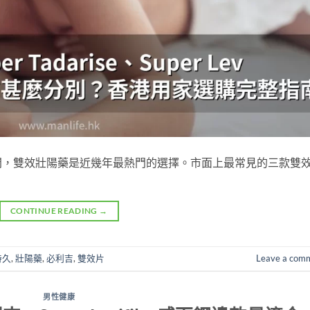
間，雙效壯陽藥是近幾年最熱門的選擇。市面上最常見的三款雙
CONTINUE READING
→
持久
,
壯陽藥
,
必利吉
,
雙效片
Leave a com
男性健康