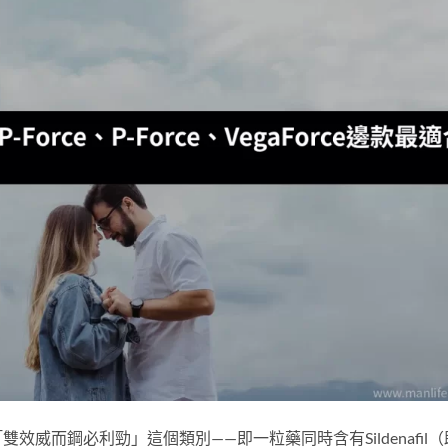
威而鋼必利勁」這個類別——即一粒藥同時含有Sildenafil（