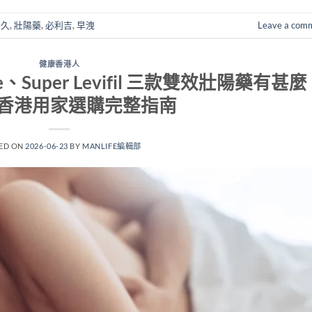
持久
,
壯陽藥
,
必利吉
,
早洩
Leave a com
健康香港人
se、Super Levifil 三款雙效壯陽藥有甚麼
香港用家選購完整指南
ED ON
2026-06-23
BY
MANLIFE編輯部