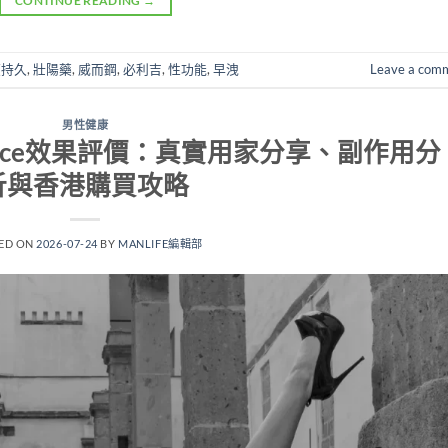
CONTINUE READING
→
硬持久
,
壯陽藥
,
威而鋼
,
必利吉
,
性功能
,
早洩
Leave a com
男性健康
-Force效果評價：真實用家分享、副作用分
析與香港購買攻略
ED ON
2026-07-24
BY
MANLIFE編輯部