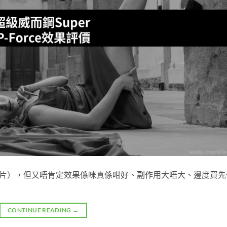
（綠P雙效片），但又唔肯定效果係咪真係咁好、副作用大唔大、邊度買
CONTINUE READING
→