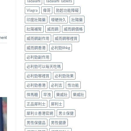
Tadalafil
Tadalafil Tablets
Viagra
偉哥
勃起功能障礙
印度壯陽藥
增硬持久
壯陽藥
壯陽補腎
威而鋼
威而鋼價格
ment
威而鋼副作用
威而鋼哪裡買
威而鋼香港
必利勁lihkg
必利勁副作用
必利勁可以每天吃嗎
必利勁哪裡買
必利勁效果
必利勁香港
必利吉
性功能
悍馬糖
早洩
樂威壯
樂威壯
正品犀利士
犀利士
犀利士香港官網
男士保健
男性保健品
男性健康