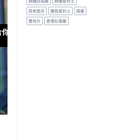
網購壯陽藥
網購犀利士
西地那非
購買犀利士
陽痿
雙效片
香港壯陽藥