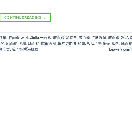
CONTINUE READING
→
劑量
,
威而鋼 唔可以同咩一齊食
,
威而鋼 幾時食
,
威而鋼 持續幾耐
,
威而鋼 效果
,
時間
,
威而鋼 酒精
,
威而鋼 頭痛 面紅 鼻塞 副作用點處理
,
威而鋼 飯前 飯後
,
威而鋼
 邊度買
,
威而鋼香港購買
Leave a com