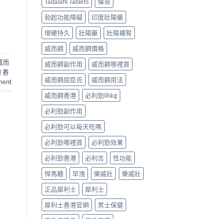
Tadalafil Tablets
偉哥
勃起功能障礙
印度壯陽藥
增硬持久
壯陽藥
壯陽補腎
威而鋼
威而鋼價格
威而
威而鋼副作用
威而鋼哪裡買
 香
威而鋼屈臣氏
威而鋼用法
ment
威而鋼香港
必利勁lihkg
必利勁副作用
必利勁可以每天吃嗎
必利勁哪裡買
必利勁效果
必利勁香港
必利吉
性功能
悍馬糖
早洩
樂威壯
樂威壯
正品犀利士
犀利士
犀利士香港官網
男士保健