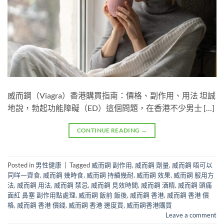
威而鋼（Viagra）香港購買指南：價格、副作用、用法 坦誠
地說，勃起功能障礙（ED）這個問題，在香港不少男士 […]
CONTINUE READING
→
Posted in
男性健康
|
Tagged
威而鋼 副作用
,
威而鋼 劑量
,
威而鋼 唔可以
同咩一齊食
,
威而鋼 幾時食
,
威而鋼 持續幾耐
,
威而鋼 效果
,
威而鋼 服用方
法
,
威而鋼 用法
,
威而鋼 禁忌
,
威而鋼 見效時間
,
威而鋼 酒精
,
威而鋼 頭痛
面紅 鼻塞 副作用點處理
,
威而鋼 飯前 飯後
,
威而鋼 香港
,
威而鋼 香港 價
格
,
威而鋼 香港 價錢
,
威而鋼 香港 邊度買
,
威而鋼香港購買
Leave a comment