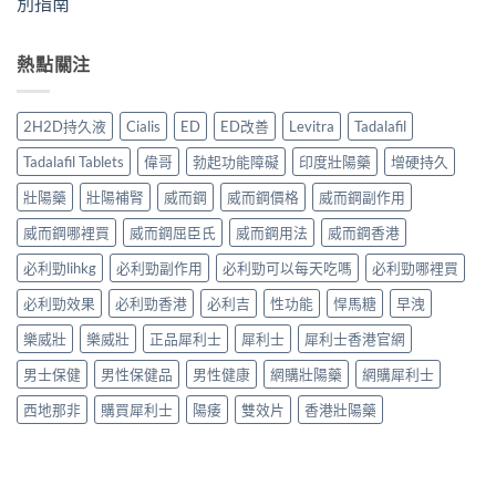
別指南
熱點關注
2H2D持久液
Cialis
ED
ED改善
Levitra
Tadalafil
Tadalafil Tablets
偉哥
勃起功能障礙
印度壯陽藥
增硬持久
壯陽藥
壯陽補腎
威而鋼
威而鋼價格
威而鋼副作用
威而鋼哪裡買
威而鋼屈臣氏
威而鋼用法
威而鋼香港
必利勁lihkg
必利勁副作用
必利勁可以每天吃嗎
必利勁哪裡買
必利勁效果
必利勁香港
必利吉
性功能
悍馬糖
早洩
樂威壯
樂威壯
正品犀利士
犀利士
犀利士香港官網
男士保健
男性保健品
男性健康
網購壯陽藥
網購犀利士
西地那非
購買犀利士
陽痿
雙效片
香港壯陽藥